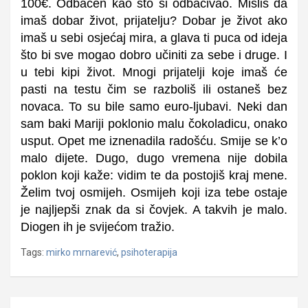
100€. Odbačen kao što si odbacivao. Misliš da
imaš dobar život, prijatelj
u
? Dobar je život ako
imaš u sebi osjećaj mira, a glava ti puca od ideja
što bi sve mogao dobro učiniti za sebe i druge. I
u tebi kipi život. Mnogi prijatelji koje imaš će
pasti na testu čim se razboliš ili ostaneš bez
novaca. To su bile samo euro-ljubavi. Neki dan
sam baki Mariji poklonio malu čokol
a
dicu, onako
usput. Opet me iznenadila radošću. Smije se k’o
malo dijete. Dugo, dugo vremena nije dobila
poklon koji kaže: vidim te da postojiš kraj mene.
Ž
elim tvoj osmijeh. Osmijeh koji iza tebe ostaje
je najljepši znak da si čovjek. A takvih je malo.
Diogen ih je svijećom tražio.
Tags:
mirko mrnarević
,
psihoterapija
Navigacija