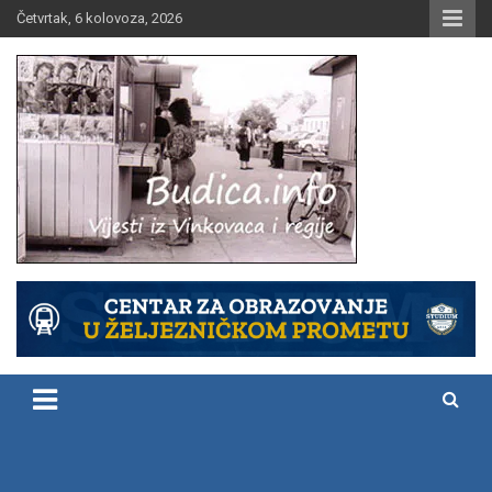
Skip
Četvrtak, 6 kolovoza, 2026
to
content
Vijesti iz Vinkovaca i regije
Budica.info