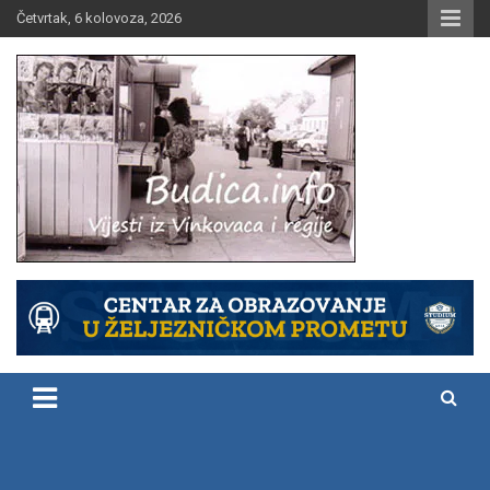
Skip
Četvrtak, 6 kolovoza, 2026
to
content
Vijesti iz Vinkovaca i regije
Budica.info