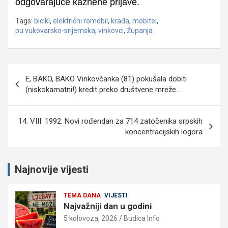
odgovarajuće kaznene prijave.
Tags:
bicikl
,
električni romobil
,
krađa
,
mobitel
,
pu vukovarsko-srijemska
,
vinkovci
,
Županja
Navigacija
E, BAKO, BAKO Vinkovčanka (81) pokušala dobiti
objava
(niskokamatni!) kredit preko društvene mreže…
14. VIII. 1992. Novi rođendan za 714 zatočenika srpskih
koncentracijskih logora
Najnovije vijesti
TEMA DANA
VIJESTI
Najvažniji dan u godini
5 kolovoza, 2026
Budica Info