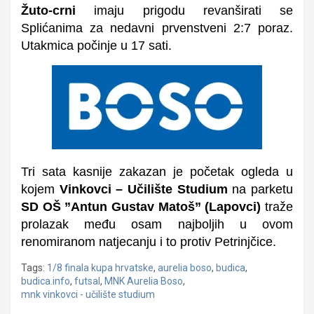
Žuto-crni
imaju prigodu revanširati se
Splićanima za nedavni prvenstveni 2:7 poraz.
Utakmica počinje u 17 sati.
Tri sata kasnije zakazan je početak ogleda u
kojem
Vinkovci – Učilište Studium
na parketu
SD OŠ ”Antun Gustav Matoš”
(Lapovci)
traže
prolazak među osam najboljih u ovom
renomiranom natjecanju i to protiv Petrinjčice.
Tags:
1/8 finala kupa hrvatske
,
aurelia boso
,
budica
,
budica.info
,
futsal
,
MNK Aurelia Boso
,
mnk vinkovci - učilište studium