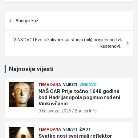
Navigacija
Andrijin križ
objava
VINKOVCI Evo u kakvom su stanju (bili) posječeni divlji
kestenovi…
Najnovije vijesti
TEMA DANA
VIJESTI
VINKOVCI
NAŠ CAR Prije točno 1648 godina
kod Hadrijanopola poginuo rođeni
Vinkovčanin
9 kolovoza, 2026
Budica Info
TEMA DANA
VIJESTI
ŽIVOT
Svatko nosi svoj mali reflektor