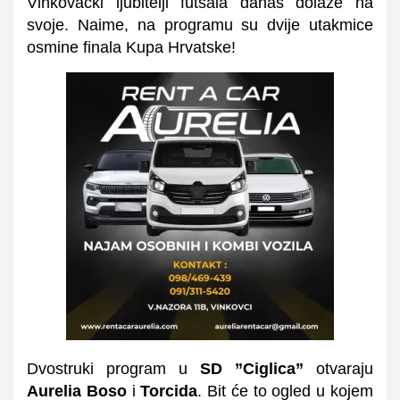
Vinkovački ljubitelji futsala danas dolaze na
svoje. Naime, na programu su dvije utakmice
osmine finala Kupa Hrvatske!
Dvostruki program u
SD ”Ciglica”
otvaraju
Aurelia Boso
i
Torcida
. Bit će to ogled u kojem