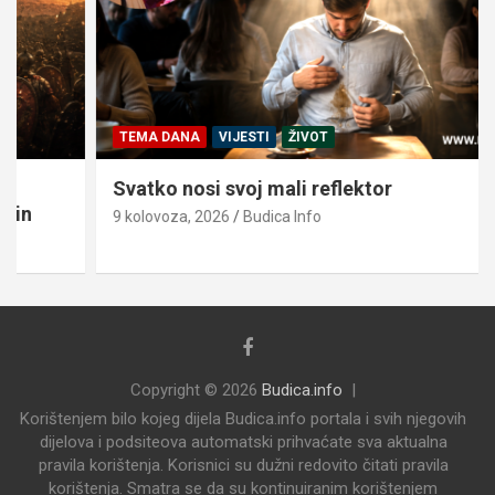
TEMA DANA
VIJESTI
ŽIVOT
Svatko nosi svoj mali reflektor
9 kolovoza, 2026
Budica Info
Copyright © 2026
Budica.info
Korištenjem bilo kojeg dijela Budica.info portala i svih njegovih
dijelova i podsiteova automatski prihvaćate sva aktualna
pravila korištenja. Korisnici su dužni redovito čitati pravila
korištenja. Smatra se da su kontinuiranim korištenjem