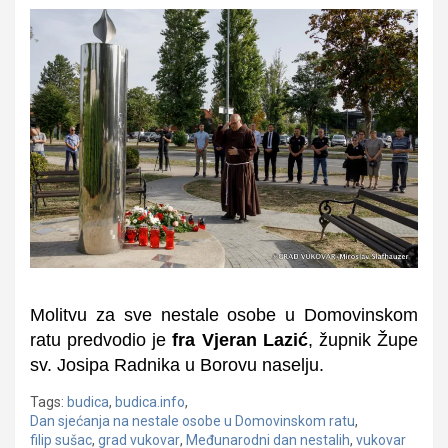
Molitvu za sve nestale osobe u Domovinskom
ratu predvodio je
fra Vjeran Lazić
, župnik Župe
sv. Josipa Radnika u Borovu naselju.
Tags:
budica
,
budica.info
,
Dan sjećanja na nestale osobe u Domovinskom ratu
,
filip sušac
,
grad vukovar
,
Međunarodni dan nestalih
,
vukovar