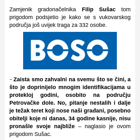
Zamjenik gradonačelnika
Filip Sušac
tom
prigodom podsjetio je kako se s vukovarskog
područja još uvijek traga za
332 osobe
.
Zaista smo zahvalni na svemu što se čini, a
–
što je doprinijelo mnogim identifikacijama u
protekloj godini, osobito na području
Petrovačke dole. No, pitanje nestalih i dalje
je težak teret koji nose naši građani, posebno
obitelji koje ni danas, 34 godine kasnije, nisu
pronašle svoje najbliže
–
naglasio
je
ovom
prigodom
Sušac.