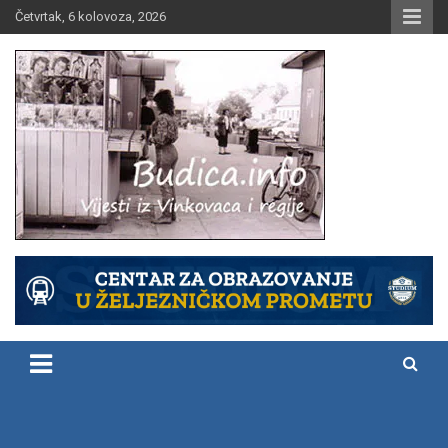
Skip
Četvrtak, 6 kolovoza, 2026
to
content
Vijesti iz Vinkovaca i regije
Budica.info