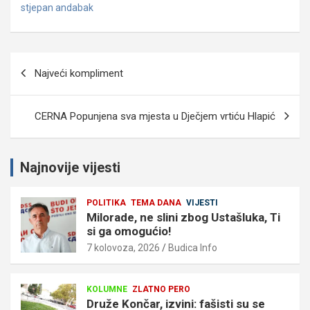
stjepan andabak
Navigacija
Najveći kompliment
objava
CERNA Popunjena sva mjesta u Dječjem vrtiću Hlapić
Najnovije vijesti
POLITIKA
TEMA DANA
VIJESTI
Milorade, ne slini zbog Ustašluka, Ti
si ga omogućio!
7 kolovoza, 2026
Budica Info
KOLUMNE
ZLATNO PERO
Druže Končar, izvini: fašisti su se