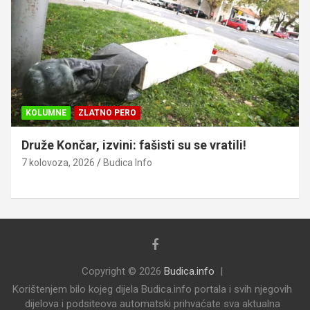
KOLUMNE
ZLATNO PERO
Druže Končar, izvini: fašisti su se vratili!
7 kolovoza, 2026
Budica Info
Copyright © 2026
Budica.info
Korištenjem bilo kojeg dijela Budica.info portala i svih njegovih
dijelova i podsiteova automatski prihvaćate sva aktualna