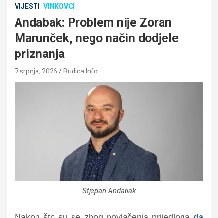
VIJESTI
VINKOVCI
Andabak: Problem nije Zoran
Marunček, nego način dodjele
priznanja
7 srpnja, 2026
Budica Info
Stjepan Andabak
Nakon što su se zbog povlačenja prijedloga
da