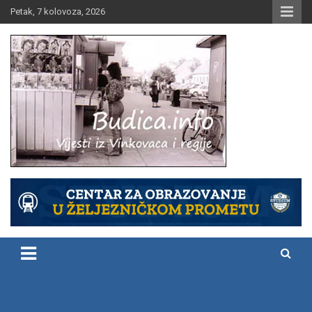
Skip
Petak, 7 kolovoza, 2026
to
content
Vijesti iz Vinkovaca i regije
Budica.info