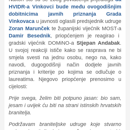
HVIDR-a Vinkovci bude među ovogodišnjim
dobitnicima javnih priznanja Grada
Vinkovaca
u javnosti oglasili predsjednik udruge
Zoran Marunček
te županijski vijećnik MOST-a
Damir Besednik
, priopćenjem je reagirao i
gradski vijećnik DOMiNO-a
Stjepan Andabak
.
U svojoj reakciji ističe kako se rasprava ne bi
smjela svesti na jednu osobu, nego na, kako
navodi, dugogodišnji način dodjele javnih
priznanja i kriterije po kojima se odlučuje o
laureatima. Njegovo priopćenje prenosimo u
cijelosti:
Prije svega, želim biti potpuno jasan: bio sam,
jesam i uvijek ću biti na strani istinskih hrvatskih
branitelja.
Podržavam braniteljske udruge koje stvarno