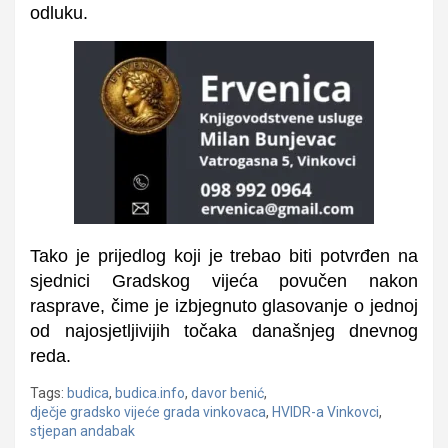
odluku.
Tako je prijedlog koji je trebao biti potvrđen na
sjednici Gradskog vijeća povučen nakon
rasprave, čime je izbjegnuto glasovanje o jednoj
od najosjetljivijih točaka današnjeg dnevnog
reda.
Tags:
budica
,
budica.info
,
davor benić
,
dječje gradsko vijeće grada vinkovaca
,
HVIDR-a Vinkovci
,
stjepan andabak