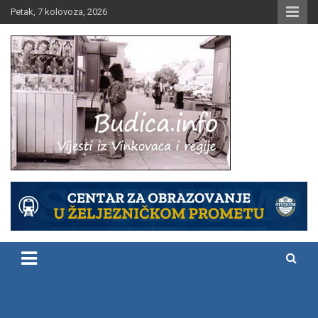
Skip
Petak, 7 kolovoza, 2026
to
content
Vijesti iz Vinkovaca i regije
Budica.info