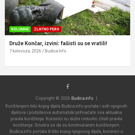
KOLUMNE
ZLATNO PERO
Druže Končar, izvini: fašisti su se vratili!
7 kolovoza, 2026
Budica Info
Copyright © 2026
Budica.info
Korištenjem bilo kojeg dijela Budica.info portala i svih njegovih
dijelova i podsiteova automatski prihvaćate sva aktualna
pravila korištenja. Korisnici su dužni redovito čitati pravila
korištenja. Smatra se da su kontinuiranim korištenjem
Budica.info portala ili bilo kojeg njegovog dijela, korisnici u