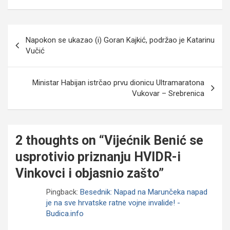
Navigacija
Napokon se ukazao (i) Goran Kajkić, podržao je Katarinu
objava
Vučić
Ministar Habijan istrčao prvu dionicu Ultramaratona
Vukovar – Srebrenica
2 thoughts on “
Vijećnik Benić se
usprotivio priznanju HVIDR-i
Vinkovci i objasnio zašto
”
Pingback:
Besednik: Napad na Marunčeka napad
je na sve hrvatske ratne vojne invalide! -
Budica.info