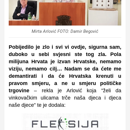
Mirta Arlović FOTO: Damir Begović
Pobijedilo je zlo i svi vi ovdje, sigurna sam,
duboko u sebi svjesni ste tog zla. Pola
milijuna Hrvata je izvan Hrvatske, nemamo
viziju, nemamo cilj… Nadam se da ćete me
demantirati i da će Hrvatska krenuti u
pravom smjeru, a ne u smjeru političke
trgovine
– rekla je Arlović koja ”želi da
vinkovačkim ulicama trče naša djeca i djeca
naše djece” te je dodala: