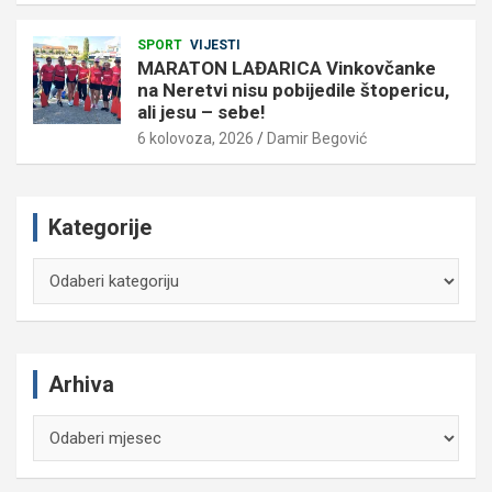
SPORT
VIJESTI
MARATON LAĐARICA Vinkovčanke
na Neretvi nisu pobijedile štopericu,
ali jesu – sebe!
6 kolovoza, 2026
Damir Begović
Kategorije
Kategorije
Arhiva
Arhiva