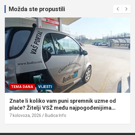
Možda ste propustili
TEMA DANA
VIJESTI
Znate li koliko vam puni spremnik uzme od
plaće? Žitelji VSŽ među najpogođenijima…
7 kolovoza, 2026
Budica Info