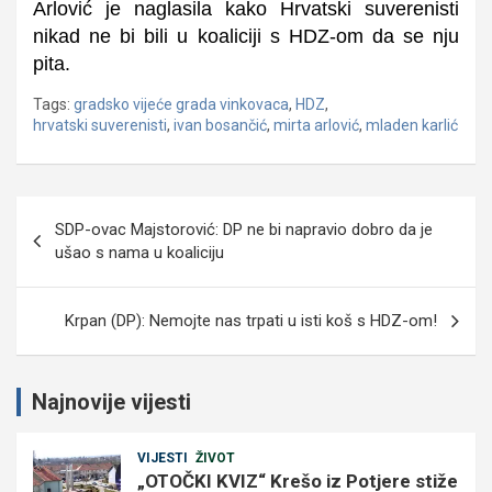
Arlović je naglasila kako Hrvatski suverenisti
nikad ne bi bili u koaliciji s HDZ-om da se nju
pita.
Tags:
gradsko vijeće grada vinkovaca
,
HDZ
,
hrvatski suverenisti
,
ivan bosančić
,
mirta arlović
,
mladen karlić
Navigacija
SDP-ovac Majstorović: DP ne bi napravio dobro da je
objava
ušao s nama u koaliciju
Krpan (DP): Nemojte nas trpati u isti koš s HDZ-om!
Najnovije vijesti
VIJESTI
ŽIVOT
„OTOČKI KVIZ“ Krešo iz Potjere stiže