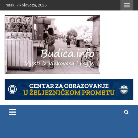
Skip
Petak, 7 kolovoza, 2026
to
content
Vijesti iz Vinkovaca i regije
Budica.info