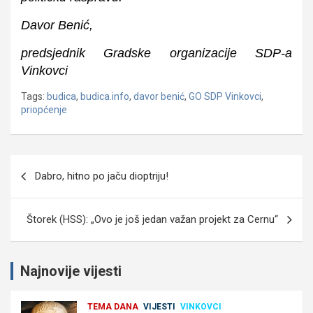
Davor Benić,
predsjednik Gradske organizacije SDP-a
Vinkovci
Tags:
budica
,
budica.info
,
davor benić
,
GO SDP Vinkovci
,
priopćenje
Navigacija
Dabro, hitno po jaču dioptriju!
objava
Štorek (HSS): „Ovo je još jedan važan projekt za Cernu“
Najnovije vijesti
TEMA DANA
VIJESTI
VINKOVCI