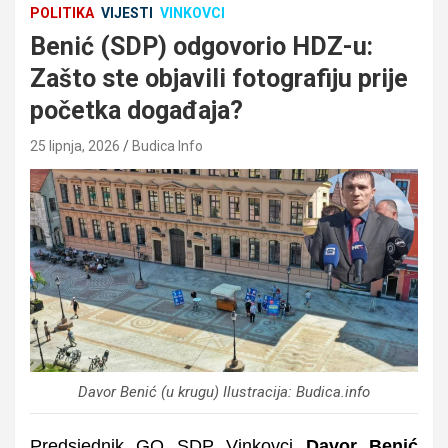
POLITIKA
VIJESTI
VINKOVCI
Benić (SDP) odgovorio HDZ-u:
Zašto ste objavili fotografiju prije
početka događaja?
25 lipnja, 2026
Budica Info
Davor Benić (u krugu) Ilustracija: Budica.info
Predsjednik GO SDP Vinkovci
Davor Benić