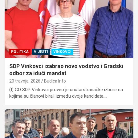
POLITIKA
VIJESTI
VINKOVCI
SDP Vinkovci izabrao novo vodstvo i Gradski
odbor za idući mandat
20 travnja, 2026
Budica Info
(I) GO SDP Vinkovci proveo je unutarstranačke izbore na
kojima su članovi birali između dvoje kandidata.…