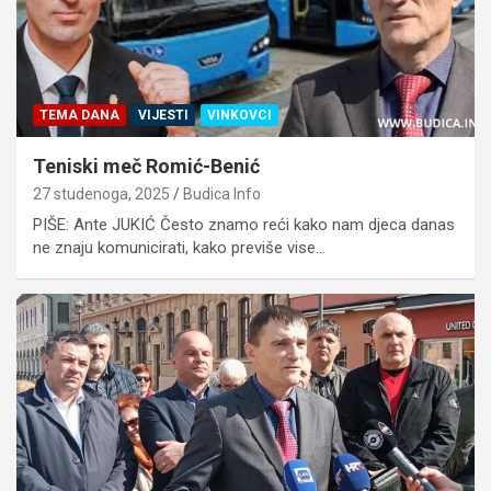
TEMA DANA
VIJESTI
VINKOVCI
Teniski meč Romić-Benić
27 studenoga, 2025
Budica Info
PIŠE: Ante JUKIĆ Često znamo reći kako nam djeca danas
ne znaju komunicirati, kako previše vise…