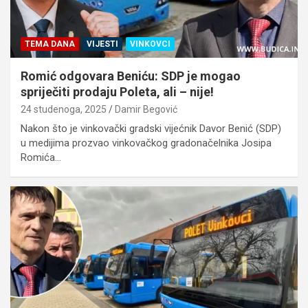
TEMA DANA
VIJESTI
VINKOVCI
Romić odgovara Beniću: SDP je mogao
spriječiti prodaju Poleta, ali – nije!
24 studenoga, 2025
Damir Begović
Nakon što je vinkovački gradski vijećnik Davor Benić (SDP)
u medijima prozvao vinkovačkog gradonačelnika Josipa
Romića…