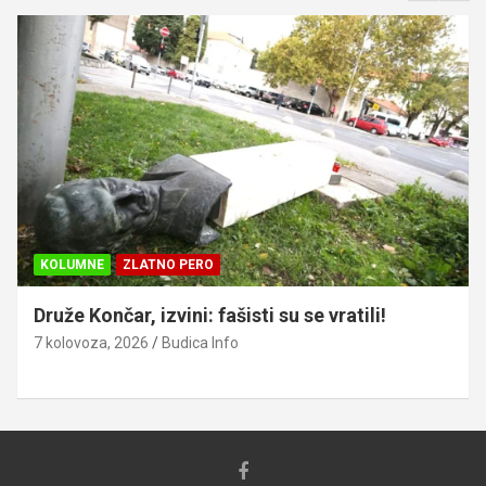
KOLUMNE
ZLATNO PERO
Druže Končar, izvini: fašisti su se vratili!
7 kolovoza, 2026
Budica Info