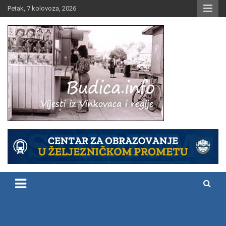
Skip
Petak, 7 kolovoza, 2026
to
content
Vijesti iz Vinkovaca i regije
Budica.info