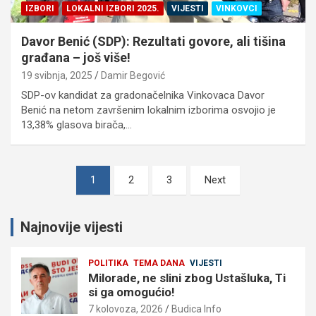
IZBORI
LOKALNI IZBORI 2025.
VIJESTI
VINKOVCI
Davor Benić (SDP): Rezultati govore, ali tišina
građana – još više!
19 svibnja, 2025
Damir Begović
SDP-ov kandidat za gradonačelnika Vinkovaca Davor
Benić na netom završenim lokalnim izborima osvojio je
13,38% glasova birača,…
Brojevi
1
2
3
Next
stranica
objava
Najnovije vijesti
POLITIKA
TEMA DANA
VIJESTI
Milorade, ne slini zbog Ustašluka, Ti
si ga omogućio!
7 kolovoza, 2026
Budica Info