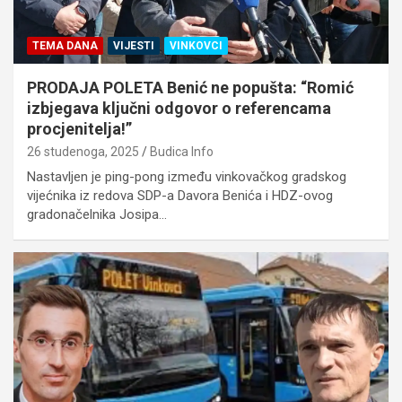
TEMA DANA
VIJESTI
VINKOVCI
PRODAJA POLETA Benić ne popušta: “Romić
izbjegava ključni odgovor o referencama
procjenitelja!”
26 studenoga, 2025
Budica Info
Nastavljen je ping-pong između vinkovačkog gradskog
vijećnika iz redova SDP-a Davora Benića i HDZ-ovog
gradonačelnika Josipa…