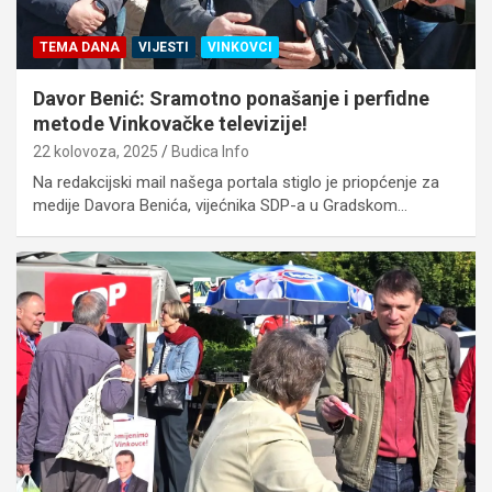
TEMA DANA
VIJESTI
VINKOVCI
Davor Benić: Sramotno ponašanje i perfidne
metode Vinkovačke televizije!
22 kolovoza, 2025
Budica Info
Na redakcijski mail našega portala stiglo je priopćenje za
medije Davora Benića, vijećnika SDP-a u Gradskom…