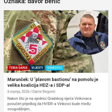
Oznaka:
davor benić
TEMA DANA
VIJESTI
VINKOVCI
Marunček: U ‘plavom bastionu’ na pomolu je
velika koalicija HDZ-a i SDP-a!
6 srpnja, 2026
Damir Begović
Nakon što je na sjednici Gradskog vijeća Vinkovaca
povučen prijedlog da HVIDR-a Vinkovci bude među
ovogodišnjim…