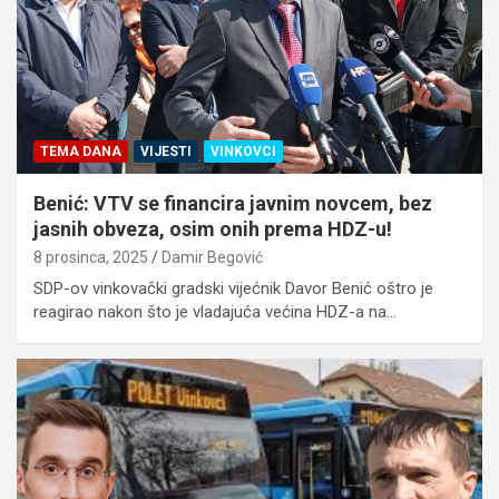
TEMA DANA
VIJESTI
VINKOVCI
Benić: VTV se financira javnim novcem, bez
jasnih obveza, osim onih prema HDZ-u!
8 prosinca, 2025
Damir Begović
SDP-ov vinkovački gradski vijećnik Davor Benić oštro je
reagirao nakon što je vladajuća većina HDZ-a na…