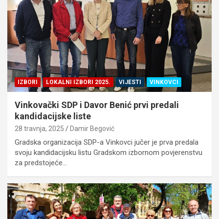
IZBORI
LOKALNI IZBORI 2025.
VIJESTI
VINKOVCI
Vinkovački SDP i Davor Benić prvi predali
kandidacijske liste
28 travnja, 2025
Damir Begović
Gradska organizacija SDP-a Vinkovci jučer je prva predala
svoju kandidacijsku listu Gradskom izbornom povjerenstvu
za predstojeće…