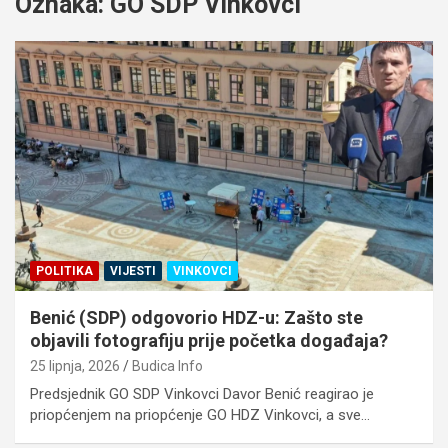
Oznaka:
GO SDP Vinkovci
POLITIKA
VIJESTI
VINKOVCI
Benić (SDP) odgovorio HDZ-u: Zašto ste
objavili fotografiju prije početka događaja?
25 lipnja, 2026
Budica Info
Predsjednik GO SDP Vinkovci Davor Benić reagirao je
priopćenjem na priopćenje GO HDZ Vinkovci, a sve…