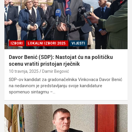
IZBORI
LOKALNI IZBORI 2025.
VIJESTI
Davor Benić (SDP): Nastojat ću na političku
scenu vratiti pristojan rječnik
10 travnja, 2025
Damir Begović
SDP-ov kandidat za gradonačelnika Vinkovaca Davor Benić
na nedavnom je predstavljanju svoje kandidature
spomenuo sintagmu –…