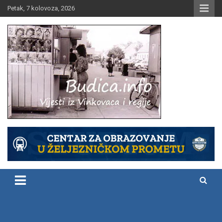
Skip
Petak, 7 kolovoza, 2026
to
content
Vijesti iz Vinkovaca i regije
Budica.info