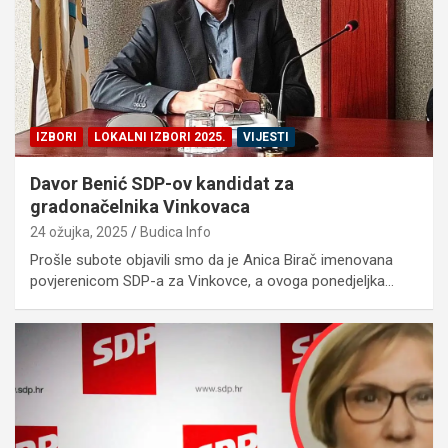
IZBORI
LOKALNI IZBORI 2025.
VIJESTI
Davor Benić SDP-ov kandidat za
gradonačelnika Vinkovaca
24 ožujka, 2025
Budica Info
Prošle subote objavili smo da je Anica Birač imenovana
povjerenicom SDP-a za Vinkovce, a ovoga ponedjeljka…