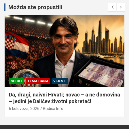
Možda ste propustili
SPORT
TEMA DANA
VIJESTI
Da, dragi, naivni Hrvati; novac – a ne domovina
– jedini je Dalićev životni pokretač!
6 kolovoza, 2026
Budica Info