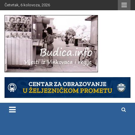
Skip
Četvrtak, 6 kolovoza, 2026
to
content
Vijesti iz Vinkovaca i regije
Budica.info