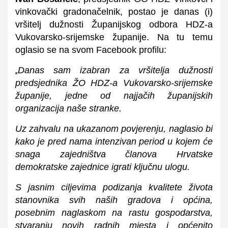
vinkovački gradonačelnik, postao je danas (i)
vršitelj dužnosti Županijskog odbora HDZ-a
Vukovarsko-srijemske županije. Na tu temu
oglasio se na svom Facebook profilu:
Danas sam izabran za vršitelja dužnosti
„
predsjednika ŽO HDZ-a Vukovarsko-srijemske
županije, jedne od najjačih županijskih
organizacija naše stranke.
Uz zahvalu na ukazanom povjerenju, naglasio bi
kako je pred nama intenzivan period u kojem će
snaga zajedništva članova Hrvatske
demokratske zajednice i
grati ključnu ulogu.
S jasnim ciljevima podizanja kvalitete života
stanovnika svih naših gradova i općina,
posebnim naglaskom na rastu gospodarstva,
stvaranju novih radnih mjesta i općenito