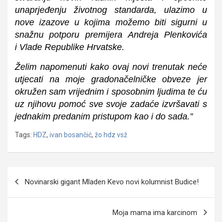
unaprjeđenju životnog standarda, ulazimo u
nove izazove u kojima možemo biti sigurni u
snažnu potporu premijera
Andreja Plenković
a
i
Vlade Republike Hrvatske
.
Želim napomenuti kako ovaj novi trenutak neće
utjecati na moje gradonačelničke obveze jer
okružen sam vrijednim i sposobnim ljudima te ću
uz njihovu pomoć sve svoje zadaće izvršavati s
jednakim predanim pristupom kao i do sada.”
Tags:
HDZ
,
ivan bosančić
,
žo hdz vsž
Navigacija
Novinarski gigant Mladen Kevo novi kolumnist Budice!
objava
Moja mama ima karcinom