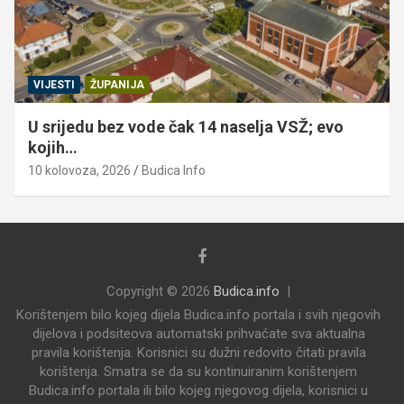
VIJESTI
ŽUPANIJA
U srijedu bez vode čak 14 naselja VSŽ; evo
kojih…
10 kolovoza, 2026
Budica Info
Copyright © 2026
Budica.info
Korištenjem bilo kojeg dijela Budica.info portala i svih njegovih
dijelova i podsiteova automatski prihvaćate sva aktualna
pravila korištenja. Korisnici su dužni redovito čitati pravila
korištenja. Smatra se da su kontinuiranim korištenjem
Budica.info portala ili bilo kojeg njegovog dijela, korisnici u