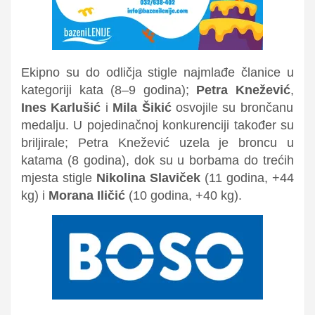
Ekipno su do odličja stigle najmlađe članice u
kategoriji kata (8–9 godina);
Petra Knežević
,
Ines Karlušić
i
Mila Šikić
osvojile su brončanu
medalju. U pojedinačnoj konkurenciji također su
briljirale; Petra Knežević uzela je broncu u
katama (8 godina), dok su u borbama do trećih
mjesta stigle
Nikolina Slaviček
(11 godina, +44
kg) i
Morana Iličić
(10 godina, +40 kg).