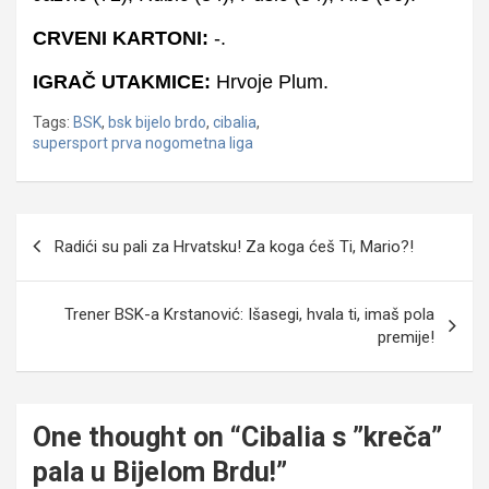
CRVENI KARTONI:
-.
IGRAČ UTAKMICE:
Hrvoje Plum.
Tags:
BSK
,
bsk bijelo brdo
,
cibalia
,
supersport prva nogometna liga
Navigacija
Radići su pali za Hrvatsku! Za koga ćeš Ti, Mario?!
objava
Trener BSK-a Krstanović: Išasegi, hvala ti, imaš pola
premije!
One thought on “
Cibalia s ”kreča”
pala u Bijelom Brdu!
”