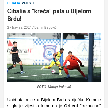
CIBALIA
VIJESTI
Cibalia s ”kreča” pala u Bijelom
Brdu!
27 travnja, 2024
Damir Begović
FOTO: Matija Vuković
Uoči utakmice u Bijelom Brdu s riječke Krimeje
stigla je vijest o tome da je
Orijent
”razbucao”