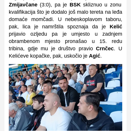
Zmijavčane
(3:0), pa je
BSK
skliznuo u zonu
kvalifikacija što je dodalo još malo tereta na leđa
domaće momčadi. U nebeskoplavom taboru,
pak, lica je namrštila spoznaja da je
Kelić
prijavio ozljedu pa je umjesto u zadnjem
obrambenom mjesto pronašao u 15. redu
tribina, gdje mu je društvo pravio
Crnčec
. U
Kelićeve kopačke, pak, uskočio je
Agić
.