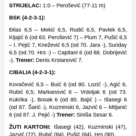
STRIJELAC:
1:0 – Perošević (77-11 m)
BSK (4-2-3-1):
Đilas 6,5 – Mekić 6,5, Rudić 6,5, Pavlek 6,5,
Kljajić 6 (od 63. Perošević 7) – Plum 7, Pušić 6,5
– I. Pejić 7, Knežević 6,5 (od 70. Jara -), Sunday
6,5 (od 70. Hrs -) – Capitani 6 (od 88. Dobrijević
-).
Trener:
Denis Krstanović 7.
CIBALIA (4-2-3-1):
Kovačević 6,5 – Buić 6 (od 80. Lozić -), Agić 6,
Rubić 6,5, Markanović 6 – Vrdoljak 6 (od 73.
Kukrika -), Bosak 6 (od 80. Bajić ) – Išasegi 6
(od 87. Šarić -), Kuzminski 6, Jazvić 6 – Miljanić
6 (od 87. J. Pejić -)
Trener:
Siniša Sesar 6.
ŽUTI KARTONI:
Išasegi (42), Kuzminski (47),
Jazvić (72), Rubić (84), Pušić (84), Hrs (90).