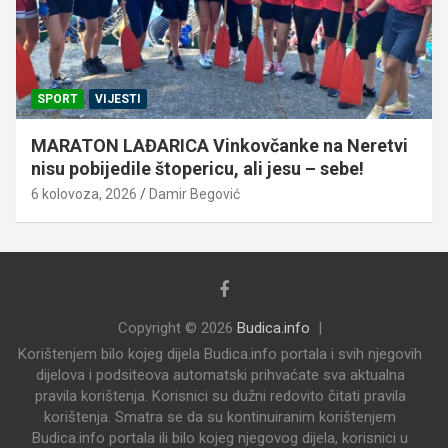
SPORT
VIJESTI
MARATON LAĐARICA Vinkovčanke na Neretvi
nisu pobijedile štopericu, ali jesu – sebe!
6 kolovoza, 2026
Damir Begović
Copyright © 2026
Budica.info
Korištenjem bilo kojeg dijela Budica.info portala i svih njegovih
dijelova i podsiteova automatski prihvaćate sva aktualna
pravila korištenja. Korisnici su dužni redovito čitati pravila
korištenja. Smatra se da su kontinuiranim korištenjem
Budica.info portala ili bilo kojeg njegovog dijela, korisnici u