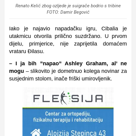
Renato Kelić zbog ozljede je suigrače bodrio s tribine
FOTO: Damir Begović
Iako je najavio napadačku igru, Cibalia je
utakmicu otvorila prilično suzdržano. U prvom
dijelu, primjerice, nije zaprijetila domaćem
vrataru Đilasu.
– I ja bih ”napao” Ashley Graham, al’ ne
mogu
– slikovito je dometnuo kolega novinar za
susjednim stolom, inače friški umirovljenik.