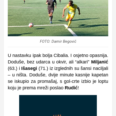
FOTO: Damir Begović
U nastavku ipak bolja Cibalia. I osjetno opasnija.
Doduše, bez udarca u okvir, ali “alkari”
Miljanić
(63.) i
Išasegi
(71.) iz izglednih su šansi naciljali
– u ništa. Doduše, dvije minute kasnije kapetan
se iskupio za promašaj, s gol-crte izbio je loptu
koju je prema mreži poslao
Rudić
!