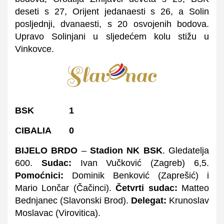
deseti s 27,
Orijent jedanaesti s 26, a Solin
posljednji, dvanaesti, s 20 osvojenih bodova.
Upravo Solinjani u sljedećem kolu stižu u
Vinkovce.
BSK 1
CIBALIA 0
BIJELO BRDO
–
Stadion NK BSK
. Gledatelja
600.
Sudac:
Ivan Vučković (Zagreb) 6,5.
Pomoćnici:
Dominik Benković (Zaprešić) i
Mario Lončar (Čačinci).
Četvrti sudac:
Matteo
Bednjanec (Slavonski Brod).
Delegat:
Krunoslav
Moslavac (Virovitica).