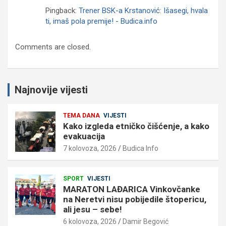
Pingback:
Trener BSK-a Krstanović: Išasegi, hvala
ti, imaš pola premije! - Budica.info
Comments are closed.
Najnovije vijesti
TEMA DANA
VIJESTI
Kako izgleda etničko čišćenje, a kako
evakuacija
7 kolovoza, 2026
Budica Info
SPORT
VIJESTI
MARATON LAĐARICA Vinkovčanke
na Neretvi nisu pobijedile štopericu,
ali jesu – sebe!
6 kolovoza, 2026
Damir Begović