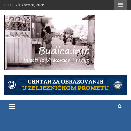
Skip
Petak, 7 kolovoza, 2026
to
content
Vijesti iz Vinkovaca i regije
Budica.info