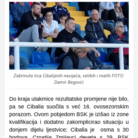
Zabrinuta lica Cibalijinih navijača, velikih i malih FOTO:
Damir Begović
Do kraja utakmice rezultatske promjene nije bilo,
pa se Cibalia suočila s već 16. ovosezonskim
porazom.
Ovom pobjedom BSK je izišao iz zone
kvalifikacija i dodatno zakomplicirao situaciju u
donjem dijelu ljestvice; Cibalia je osma s 30
bodova, Croatija Zmijavci deveta s 29, BSK