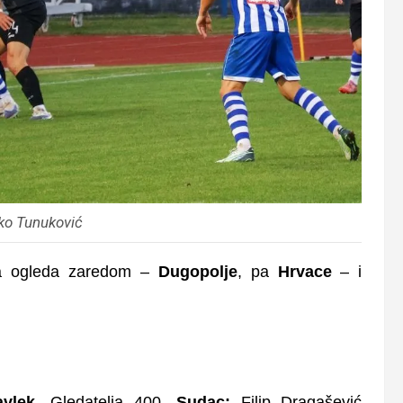
ko Tunuković
a ogleda zaredom –
Dugopolje
, pa
Hrvace
– i
!
vlek
. Gledatelja 400.
Sudac:
Filip Dragašević