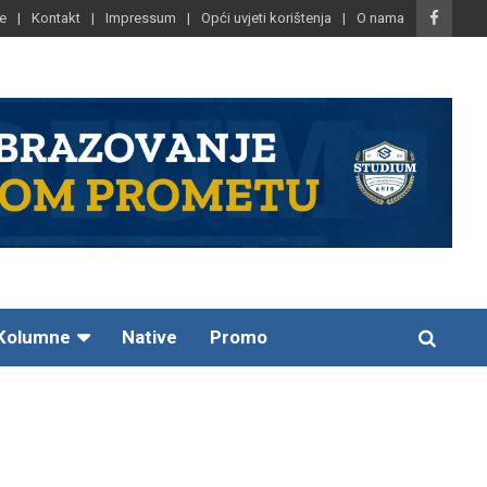
e
Kontakt
Impressum
Opći uvjeti korištenja
O nama
Kolumne
Native
Promo