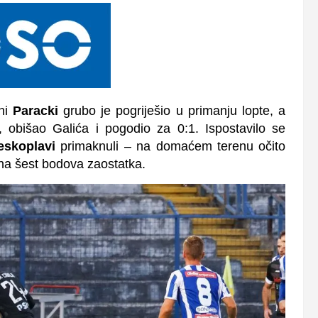
sni
Paracki
grubo je pogriješio u primanju lopte, a
, obišao Galića i pogodio za 0:1. Ispostavilo se
eskoplavi
primaknuli – na domaćem terenu očito
na šest bodova zaostatka.