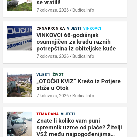
se vratili!
7 kolovoza, 2026
Budica Info
CRNA KRONIKA
VIJESTI
VINKOVCI
VINKOVCI 66-godišnjak
osumnjičen za krađu raznih
potrepština iz obiteljske kuće
7 kolovoza, 2026
Budica Info
VIJESTI
ŽIVOT
„OTOČKI KVIZ“ Krešo iz Potjere
stiže u Otok
7 kolovoza, 2026
Budica Info
TEMA DANA
VIJESTI
Znate li koliko vam puni
spremnik uzme od plaće? Žitelji
VSŽ među najpogođenijima…