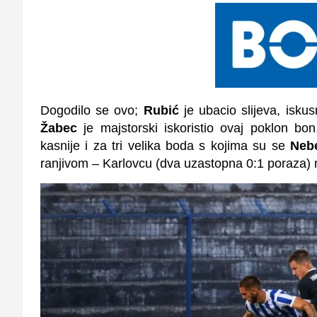
Dogodilo se ovo;
Rubić
je ubacio slijeva, isku
Žabec
je majstorski iskoristio ovaj poklon bon
kasnije i za tri velika boda s kojima su se
Neb
ranjivom – Karlovcu (dva uzastopna 0:1 poraza) 