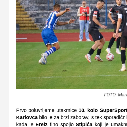
FOTO: Mar
Prvo poluvrijeme utakmice
10. kolo SuperSpor
Karlovca
bilo je za brzi zaborav, s tek sporadi
kada je
Ereiz
fino spojio
Stipića
koji je umakn