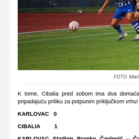
FOTO: Mar
K tome, Cibalia pred sobom ima dva domać
pripadajuću priliku za potpunim priključkom vrhu
KARLOVAC 0
CIBALIA 1
KARLOVAC
Stadion Branko Čavlović – Ča