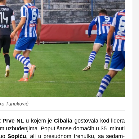
ko Tunuković
t Prve NL
u kojem je
Cibalia
gostovala kod lidera
čnim uzbuđenjima. Poput šanse domaćih u 35. minuti
uo
Sopiću
, ali u presudnom trenutku, sa sedam-