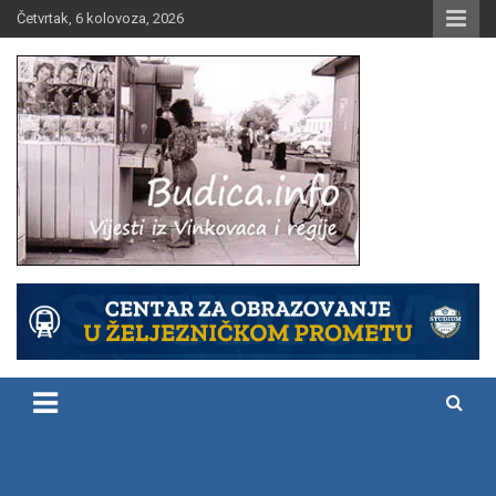
Skip
Četvrtak, 6 kolovoza, 2026
to
content
Vijesti iz Vinkovaca i regije
Budica.info