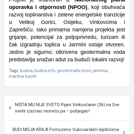
oporavka i otpornosti (NPOO)
, koji obuhvaća
razvoj toplinarstva i zelene energetske tranzicije
u Velikoj Gorici, Osijeku, Vinkovcima i
Zaprešiću. Iako primarna namjena projekta jest
grijanje, potencijal za poljoprivredu, turizam ili
čak izgradnju toplica u Jarmini ostaje otvoren.
Jedno je sigurno; otkrivena geotermalna voda
predstavlja snažan adut za budući lokalni razvoj!
Tags:
budica
,
budica.info
,
geotermalni izvori
,
jarmina
,
martina tuschl
Navigacija
NIŠTA MU NIJE SVETO Pijani Vinkovčanin (36) na Sve
objava
svete izazvao nesreću pa – pobjegao!
BUDI MOJA KRILA Pomozimo Vukovarskim leptirićima