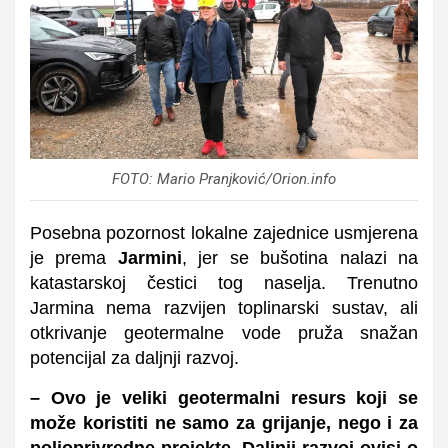
FOTO: Mario Pranjković/Orion.info
Posebna pozornost lokalne zajednice usmjerena
je prema
Jarmini
, jer se bušotina nalazi na
katastarskoj čestici tog naselja. Trenutno
Jarmina nema razvijen toplinarski sustav, ali
otkrivanje geotermalne vode pruža snažan
potencijal za daljnji razvoj.
– Ovo je veliki geotermalni resurs koji se
može koristiti ne samo za grijanje, nego i za
poljoprivredne projekte. Daljnji razvoj ovisi o