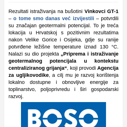
Rezultati istraživanja na bušotini
Vinkovci GT-1
–
o tome smo danas već izvijestili
– potvrdili
su značajan geotermalni potencijal. To je treća
lokacija u Hrvatskoj s pozitivnim rezultatima
nakon Velike Gorice i Osijeka, gdje su ranije
potvrđene ležišne temperature iznad 130 °C.
Nalazi su dio projekta
„Priprema i istraživanje
geotermalnog potencijala u kontekstu
centraliziranog grijanja“
, koji provodi
Agencija
za ugljikovodike
, a cilj mu je razvoj korištenja
lokalno dostupne i obnovljive energije za
toplinarstvo, poljoprivredu i širi gospodarski
razvoj.