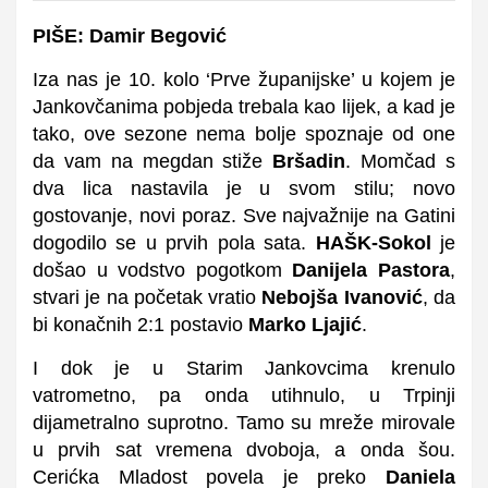
PIŠE: Damir Begović
Iza nas je 10. kolo ‘Prve županijske’ u kojem je
Jankovčanima pobjeda trebala kao lijek, a kad je
tako, ove sezone nema bolje spoznaje od one
da vam na megdan stiže
Bršadin
. Momčad s
dva lica nastavila je u svom stilu; novo
gostovanje, novi poraz. Sve najvažnije na Gatini
dogodilo se u prvih pola sata.
HAŠK-Sokol
je
došao u vodstvo pogotkom
Danijela Pastora
,
stvari je na početak vratio
Nebojša Ivanović
, da
bi konačnih 2:1 postavio
Marko Ljajić
.
I dok je u Starim Jankovcima krenulo
vatrometno, pa onda utihnulo, u Trpinji
dijametralno suprotno. Tamo su mreže mirovale
u prvih sat vremena dvoboja, a onda šou.
Cerićka Mladost povela je preko
Daniela