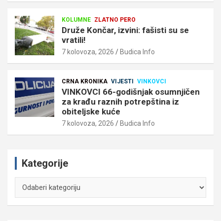
KOLUMNE
ZLATNO PERO
Druže Končar, izvini: fašisti su se
vratili!
7 kolovoza, 2026
Budica Info
CRNA KRONIKA
VIJESTI
VINKOVCI
VINKOVCI 66-godišnjak osumnjičen
za krađu raznih potrepština iz
obiteljske kuće
7 kolovoza, 2026
Budica Info
Kategorije
Kategorije