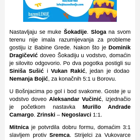
Nastavljaju se muke
Šokadije
.
Sloga
na svom
terenu nije imala razumijevanja za probleme
gostiju iz Babine Grede. Nakon što je
Dominik
Dragičević
doveo Šokadiju u vodstvo, domaćin
je silovito odgovorio. Po dva pogotka postigli su
Siniša Sušić
i
Vukan Rakić
, jedan je dodao
Nemanja Bojić
, za konačnih 5:1 u Borovu.
U Bošnjacima po gol i bod svakome. Goste je u
vodstvo doveo
Aleksandar Vučinić
, izjednačio
je početkom nastavka
Murillo Andrade
Camargo
.
Zrinski
–
Negoslavci
1:1.
Mitnica
je potvrdila dobru formu, domaćim 3:1
slavljem protiv
Sremca
. Strijelci za Vukovarce