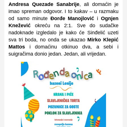
Andresa Quezade Sanabrije
, ali domaćin je
imao spreman odgovor. I to kakav – u razmaku
od samo minute
Đorđe Manojlović
i
Ognjen
Knežević
okreću na 2:1. Sve do sudačke
nadoknade izgledalo je kako će Sinđelić uzeti
sva tri boda, no onda se ukazao
Mirko Klepić
Mattos
i domaćinu otkinuo dva, a sebi i
suigračima donio jedan. Jedan, ali vrijedan.