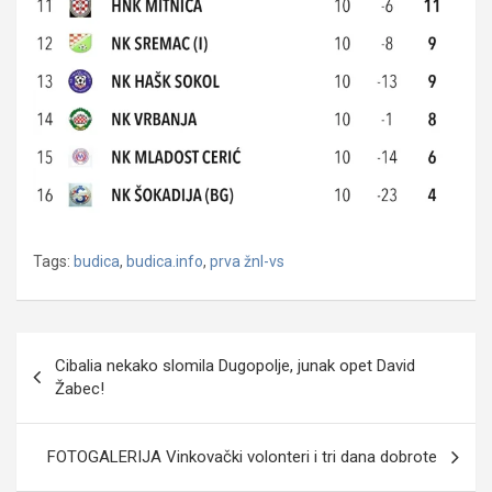
Tags:
budica
,
budica.info
,
prva žnl-vs
Navigacija
Cibalia nekako slomila Dugopolje, junak opet David
objava
Žabec!
FOTOGALERIJA Vinkovački volonteri i tri dana dobrote