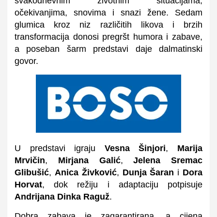
svakodnevnim životnim situacijama,
očekivanjima, snovima i snazi žene. Sedam
glumica kroz niz različitih likova i brzih
transformacija donosi pregršt humora i zabave,
a poseban šarm predstavi daje dalmatinski
govor.
U predstavi igraju
Vesna Šinjori
,
Marija
Mrvičin
,
Mirjana Galić
,
Jelena Sremac
Glibušić
,
Anica Živković
,
Dunja Šaran
i
Dora
Horvat
, dok režiju i adaptaciju potpisuje
Andrijana Dinka Raguž
.
Dobra zabava je zagarantirana, a cijena