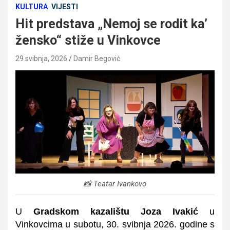
KULTURA
VIJESTI
Hit predstava „Nemoj se rodit ka’
žensko“ stiže u Vinkovce
29 svibnja, 2026
Damir Begović
📸 Teatar Ivankovo
U
Gradskom kazalištu Joza Ivakić
u
Vinkovcima u subotu, 30. svibnja 2026. godine s