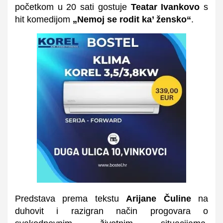
početkom u 20 sati gostuje
Teatar Ivankovo
s
hit komedijom
„Nemoj se rodit ka’ žensko“
.
Predstava prema tekstu
Arijane Čuline
na
duhovit i razigran način progovara o