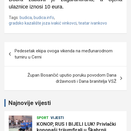
ulaznice iznosi 10 eura.
Tags:
budica
,
budica.info
,
gradsko kazalište joza ivakić vinkovci
,
teatar ivankovo
Navigacija
Pedesetak ekipa ovoga vikenda na međunarodnom
objava
turniru u Cerni
Župan Bosančić uputio poruku povodom Dana
državnosti i Dana branitelja VSŽ
Najnovije vijesti
SPORT
VIJESTI
KONOP, RUS I BIJELI LUK! Privlački
konopaši trijumfirali u Škabrnji