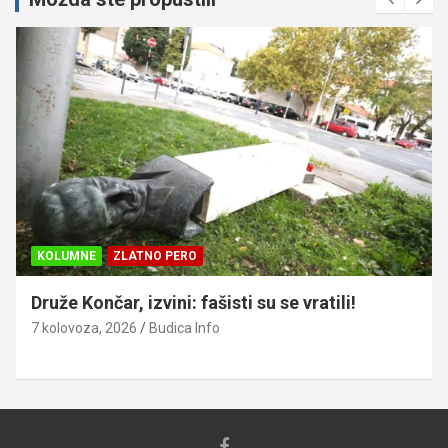
KOLUMNE
ZLATNO PERO
Druže Končar, izvini: fašisti su se vratili!
7 kolovoza, 2026
Budica Info