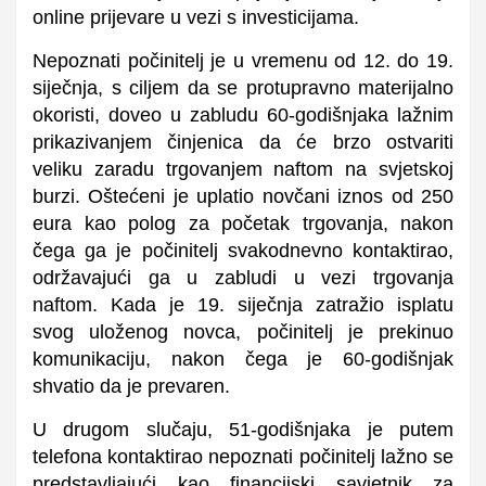
online prijevare u vezi s investicijama.
Nepoznati počinitelj je u vremenu od 12. do 19.
siječnja, s ciljem da se protupravno materijalno
okoristi, doveo u zabludu 60-godišnjaka lažnim
prikazivanjem činjenica da će brzo ostvariti
veliku zaradu trgovanjem naftom na svjetskoj
burzi. Oštećeni je uplatio novčani iznos od 250
eura kao polog za početak trgovanja, nakon
čega ga je počinitelj svakodnevno kontaktirao,
održavajući ga u zabludi u vezi trgovanja
naftom. Kada je 19. siječnja zatražio isplatu
svog uloženog novca, počinitelj je prekinuo
komunikaciju, nakon čega je 60-godišnjak
shvatio da je prevaren.
U drugom slučaju, 51-godišnjaka je putem
telefona kontaktirao nepoznati počinitelj lažno se
predstavljajući kao financijski savjetnik za