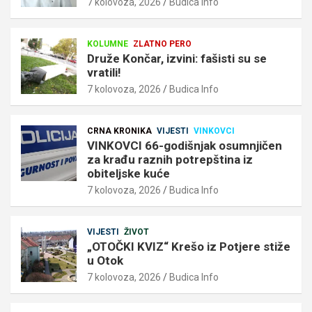
7 kolovoza, 2026
Budica Info
KOLUMNE
ZLATNO PERO
Druže Končar, izvini: fašisti su se
vratili!
7 kolovoza, 2026
Budica Info
CRNA KRONIKA
VIJESTI
VINKOVCI
VINKOVCI 66-godišnjak osumnjičen
za krađu raznih potrepština iz
obiteljske kuće
7 kolovoza, 2026
Budica Info
VIJESTI
ŽIVOT
„OTOČKI KVIZ“ Krešo iz Potjere stiže
u Otok
7 kolovoza, 2026
Budica Info