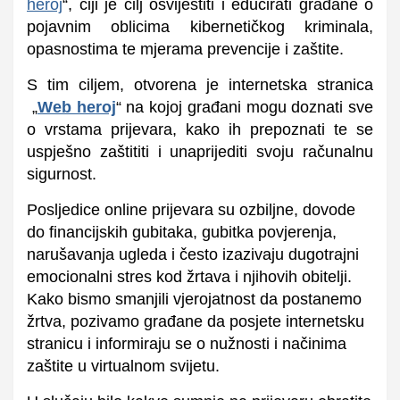
heroj
“, čiji je cilj osvijestiti i educirati građane o
pojavnim oblicima kibernetičkog kriminala,
opasnostima te mjerama prevencije i zaštite.
S tim ciljem, otvorena je internetska stranica
„
Web heroj
“ na kojoj građani mogu doznati sve
o vrstama prijevara, kako ih prepoznati te se
uspješno zaštititi i unaprijediti svoju računalnu
sigurnost.
Posljedice online prijevara su ozbiljne, dovode
do financijskih gubitaka, gubitka povjerenja,
narušavanja ugleda i često izazivaju dugotrajni
emocionalni stres kod žrtava i njihovih obitelji.
Kako bismo smanjili vjerojatnost da postanemo
žrtva, pozivamo građane da posjete internetsku
stranicu i informiraju se o nužnosti i načinima
zaštite u virtualnom svijetu.