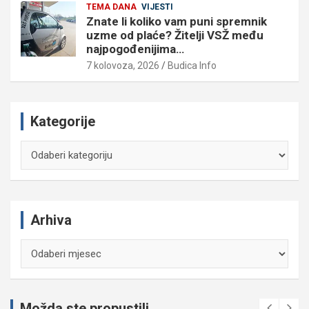
TEMA DANA
VIJESTI
Znate li koliko vam puni spremnik
uzme od plaće? Žitelji VSŽ među
najpogođenijima…
7 kolovoza, 2026
Budica Info
Kategorije
Kategorije
Arhiva
Arhiva
Možda ste propustili