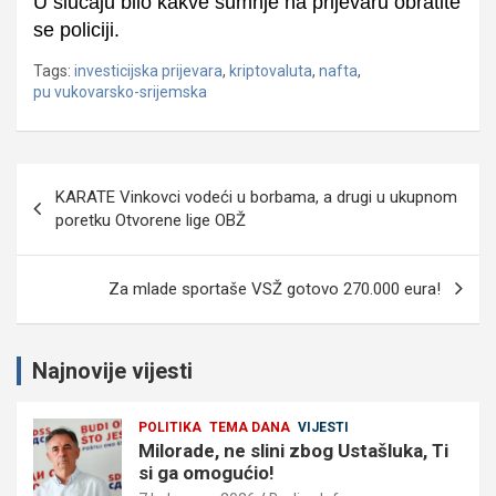
U slučaju bilo kakve sumnje na prijevaru obratite
se policiji.
Tags:
investicijska prijevara
,
kriptovaluta
,
nafta
,
pu vukovarsko-srijemska
Navigacija
KARATE Vinkovci vodeći u borbama, a drugi u ukupnom
objava
poretku Otvorene lige OBŽ
Za mlade sportaše VSŽ gotovo 270.000 eura!
Najnovije vijesti
POLITIKA
TEMA DANA
VIJESTI
Milorade, ne slini zbog Ustašluka, Ti
si ga omogućio!