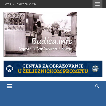
Skip
Petak, 7 kolovoza, 2026
to
content
Vijesti iz Vinkovaca i regije
Budica.info