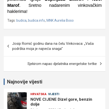
Marof
. Sretno nadarenim vinkovačkim
haklerima!
Tags:
budica
,
budica.info
,
MNK Aurelia Boso
Navigacija
Josip Romić godinu dana na čelu Vinkovaca: „Vaša
objava
podrška moja je najveća snaga”
Sjekirom napao djelatnika energetske tvrtke
Najnovije vijesti
HRVATSKA
VIJESTI
NOVE CIJENE Dizel gore, benzin
dolje