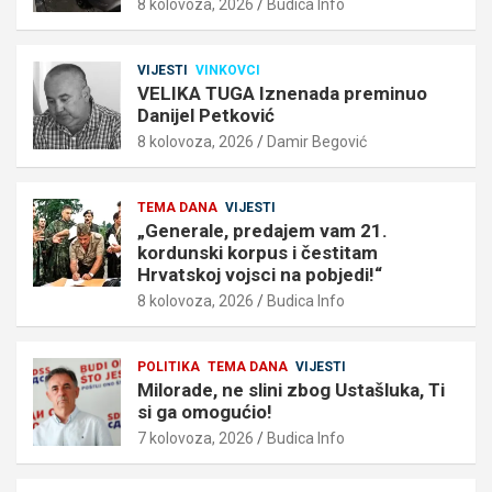
8 kolovoza, 2026
Budica Info
VIJESTI
VINKOVCI
VELIKA TUGA Iznenada preminuo
Danijel Petković
8 kolovoza, 2026
Damir Begović
TEMA DANA
VIJESTI
„Generale, predajem vam 21.
kordunski korpus i čestitam
Hrvatskoj vojsci na pobjedi!“
8 kolovoza, 2026
Budica Info
POLITIKA
TEMA DANA
VIJESTI
Milorade, ne slini zbog Ustašluka, Ti
si ga omogućio!
7 kolovoza, 2026
Budica Info