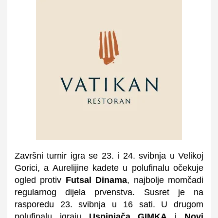
Završni turnir igra se 23. i 24. svibnja u Velikoj
Gorici, a Aurelijine kadete u polufinalu očekuje
ogled protiv
Futsal Dinama
, najbolje momčadi
regularnog dijela prvenstva. Susret je na
rasporedu 23. svibnja u 16 sati. U drugom
polufinalu igraju
Uspinjača GIMKA
i
Novi