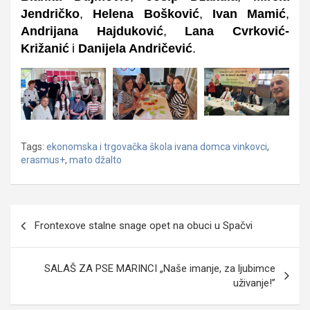
Jendričko
,
H
elena Bošković
,
Ivan Mamić
,
Andrijana Hajduković
,
Lana Cvrković-
Križanić
i
Danijela
Andričević
.
Tags:
ekonomska i trgovačka škola ivana domca vinkovci
,
erasmus+
,
mato džalto
Navigacija
Frontexove stalne snage opet na obuci u Spačvi
objava
SALAŠ ZA PSE MARINCI „Naše imanje, za ljubimce
uživanje!”