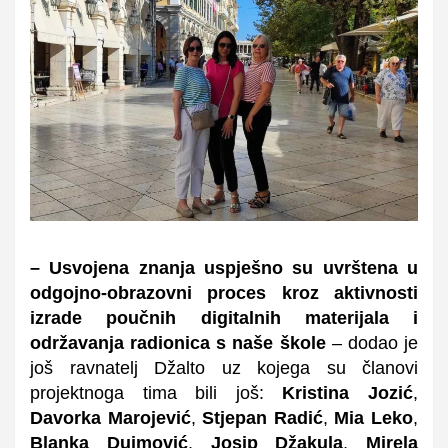
– Usvojena znanja uspješno
su
uvrštena u
odgojno-obrazovni proces kroz aktivnosti
izrade poučnih digitalnih materijala i
održavanja radionica s naše škole
–
dodao je
još ravnatelj Džalto uz kojega su članovi
projektnoga tima bili još:
Kristina Jozić
,
Davorka Marojević
,
S
tjepan Radić
,
Mia Leko
,
Blanka Dujmović
,
Josip Dž
akula
,
Mirela