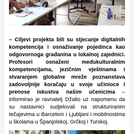
– Ciljevi projekta bili su stjecanje digitalnih
kompetencija i osnaživanje pojedinca kao
odgovornoga građanina u lokalnoj zajednici.
Profesori osnaženi međukulturalnim
kompetencijama, jezičnim vještinama i
stvaranjem globalne mreže poznanstava
zadovoljnije koračaju u svoje učinioce i
prenose iskustva našim učenicima
–
informirao je ravnatelj Džalto uz napomenu da
su nas
tavnici sudjelovali na strukturiranim
tečajevima u Barceloni i Ljubljani i mobilnostima
u školama u Španjolskoj, Grčkoj i Turskoj.