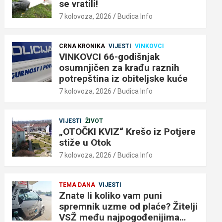
se vratili!
7 kolovoza, 2026
Budica Info
CRNA KRONIKA
VIJESTI
VINKOVCI
VINKOVCI 66-godišnjak
osumnjičen za krađu raznih
potrepština iz obiteljske kuće
7 kolovoza, 2026
Budica Info
VIJESTI
ŽIVOT
„OTOČKI KVIZ“ Krešo iz Potjere
stiže u Otok
7 kolovoza, 2026
Budica Info
TEMA DANA
VIJESTI
Znate li koliko vam puni
spremnik uzme od plaće? Žitelji
VSŽ među najpogođenijima…