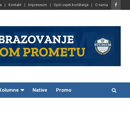
e
Kontakt
Impressum
Opći uvjeti korištenja
O nama
Kolumne
Native
Promo