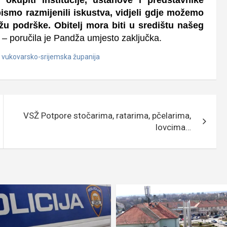
okupiti institucije, ustanove i predstavnike
bismo razmijenili iskustva, vidjeli gdje možemo
žu podrške. Obitelj mora biti u središtu našeg
– poručila je Pandža umjesto zaključka.
,
vukovarsko-srijemska županija
VSŽ Potpore stočarima, ratarima, pčelarima,
lovcima…