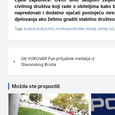
cijele zajednice. Ovim smo skupom željeli 
civilnog društva koji rade s obiteljima kako 
napredovati i dodatno ojačati postojeću mre
djelovanja ako želimo graditi stabilno društvo
Tags:
budica
,
budica.info
,
međunarodni dan obitelji
,
obitelj
,
vsž
Navigacija
GK VUKOVAR Pun prtljažnik medalja iz
objava
Slavonskog Broda
Možda ste propustili