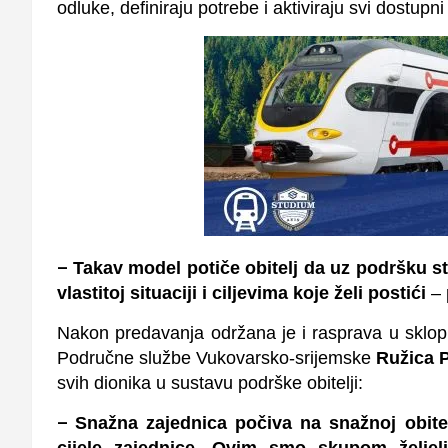
odluke, definiraju potrebe i aktiviraju svi dostupni
–
Takav model potiče obitelj da uz podršku 
vlastitoj situaciji i ciljevima koje želi postići
– 
Nakon predavanja održana je i rasprava u sklopu 
Područne službe Vukovarsko-srijemske
Ružica 
svih dionika u sustavu podrške obitelji:
–
Snažna zajednica počiva na snažnoj obitel