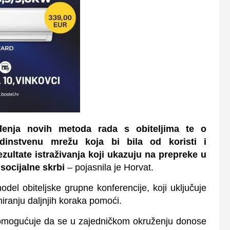
enja novih metoda rada s obiteljima te o
edinstvenu mrežu koja bi bila od koristi i
ezultate istraživanja koji ukazuju na prepreke u
socijalne skrbi
– pojasnila je Horvat.
odel obiteljske grupne konferencije, koji uključuje
niranju daljnjih koraka pomoći.
ji omogućuje da se u zajedničkom okruženju donose