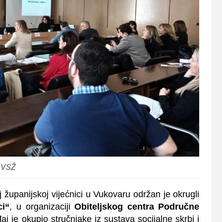
 VSŽ
j županijskoj vijećnici u Vukovaru održan je okrugli
ci“
, u organizaciji
Obiteljskog centra Područne
aj je okupio stručnjake iz sustava socijalne skrbi i