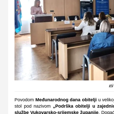
📸
Povodom
Međunarodnog dana obitelji
u veliko
stol pod nazivom
„Podrška obitelji u zajedni
službe Vukovarsko-srijemske županije
. Događ