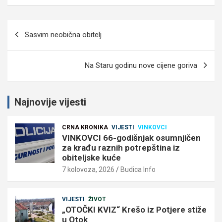
Navigacija
Sasvim neobična obitelj
objava
Na Staru godinu nove cijene goriva
Najnovije vijesti
CRNA KRONIKA
VIJESTI
VINKOVCI
VINKOVCI 66-godišnjak osumnjičen
za krađu raznih potrepština iz
obiteljske kuće
7 kolovoza, 2026
Budica Info
VIJESTI
ŽIVOT
„OTOČKI KVIZ“ Krešo iz Potjere stiže
u Otok