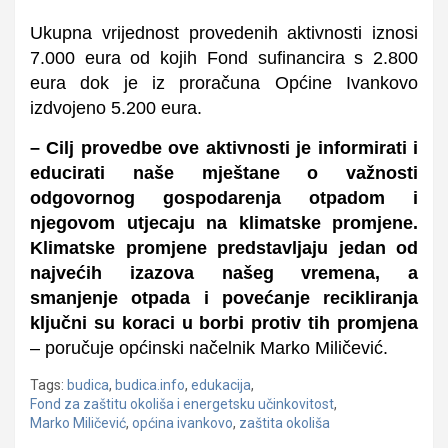
Ukupna vrijednost provedenih aktivnosti iznosi
7.000 eura od kojih Fond sufinancira s 2.800
eura dok je iz proračuna Općine Ivankovo
izdvojeno 5.200 eura.
– Cilj provedbe ove aktivnosti je informirati i
educirati naše mještane o važnosti
odgovornog gospodarenja otpadom i
njegovom utjecaju na klimatske promjene.
Klimatske promjene predstavljaju jedan od
najvećih izazova našeg vremena, a
smanjenje otpada i povećanje recikliranja
ključni su koraci u borbi protiv tih promjena
– poručuje općinski načelnik Marko Miličević.
Tags:
budica
,
budica.info
,
edukacija
,
Fond za zaštitu okoliša i energetsku učinkovitost
,
Marko Miličević
,
općina ivankovo
,
zaštita okoliša