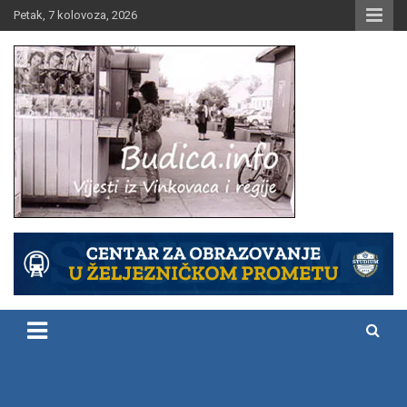
Skip
Petak, 7 kolovoza, 2026
to
content
Vijesti iz Vinkovaca i regije
Budica.info