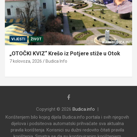
VIJESTI
ŽIVOT
„OTOČKI KVIZ“ Krešo iz Potjere stiže u Otok
7 kolovoza, 2026
Budica Info
Copyright © 2026
Budica.info
Korištenjem bilo kojeg dijela Budica.info portala i svih njegovih
dijelova i podsiteova automatski prihvaćate sva aktualna
pravila korištenja. Korisnici su dužni redovito čitati pravila
korištenja. Smatra se da su kontinuiranim korištenjem