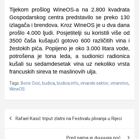
Tijekom prošlog WineOS-a na 2.800 kvadrata
Gospodarskog centra predstavilo se preko 130
izlagača i brendova. Kroz WineOS je u dva dana
prošlo 4.000 ljudi. Posjetitelji su koristili više od
3500 čaša kušajući gotovo 600 različitih vina i
žestokih pića. Popijeno je oko 3.000 litara vode,
potrošena je tona leda, a sudionici radionica
kušali su sedamdesetak vina uz nekoliko vrsta
francuskih sireva te maslinovih ulja.
Tags:
Boris Ocić
,
budica
,
budica.info
,
vinarski sektor
,
vinarstvo
,
WineOS
Navigacija
Rafael Kasić triput zlatni na Festivalu plivanja u Rijeci
objava
Pred nama je duuuuga noć…