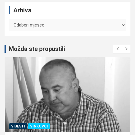
Arhiva
Arhiva
Možda ste propustili
VIJESTI
VINKOVCI