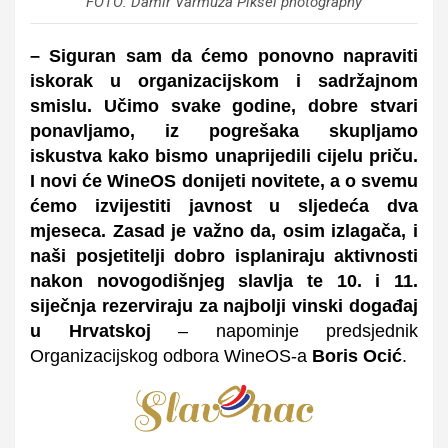
FOTO: Damir Varmuža Piksel photography
– Siguran sam da ćemo ponovno napraviti
iskorak u organizacijskom i sadržajnom
smislu. Učimo svake godine, dobre stvari
ponavljamo, iz pogrešaka skupljamo
iskustva kako bismo unaprijedili cijelu priču.
I novi će WineOS donijeti novitete, a o svemu
ćemo izvijestiti javnost u sljedeća dva
mjeseca. Zasad je važno da, osim izlagača, i
naši posjetitelji dobro isplaniraju aktivnosti
nakon novogodišnjeg slavlja te 10. i 11.
siječnja rezerviraju za najbolji vinski događaj
u Hrvatskoj
– napominje predsjednik
Organizacijskog odbora WineOS-a
Boris Ocić
.