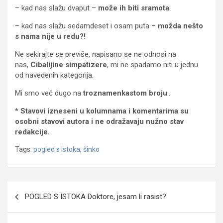
– kad nas slažu dvaput –
može ih biti sramota
:
– kad nas slažu sedamdeset i osam puta –
možda nešto
s nama nije u redu?!
Ne sekirajte se previše, napisano se ne odnosi na
nas,
Cibalijine simpatizere
, mi ne spadamo niti u jednu
od navedenih kategorija.
Mi smo već dugo na
troznamenkastom broju
…
* Stavovi izneseni u kolumnama i komentarima su
osobni stavovi autora i ne odražavaju nužno stav
redakcije.
Tags:
pogled s istoka
,
šinko
Navigacija
POGLED S ISTOKA Doktore, jesam li rasist?
objava