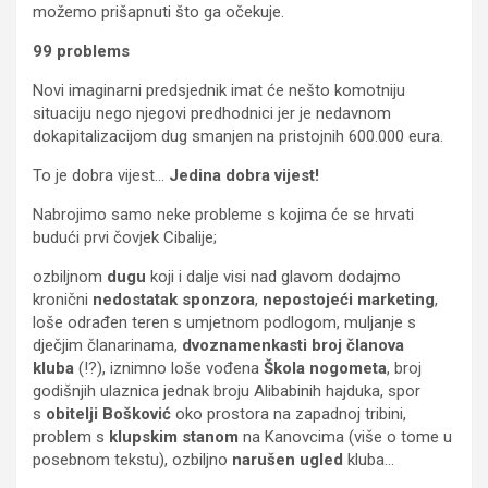
možemo prišapnuti što ga očekuje.
99 problems
Novi imaginarni predsjednik imat će nešto komotniju
situaciju nego njegovi predhodnici jer je nedavnom
dokapitalizacijom dug smanjen na pristojnih 600.000 eura.
To je dobra vijest…
Jedina dobra vijest!
Nabrojimo samo neke probleme s kojima će se hrvati
budući prvi čovjek Cibalije;
ozbiljnom
dugu
koji i dalje visi nad glavom dodajmo
kronični
nedostatak sponzora
,
nepostojeći marketing
,
loše odrađen teren s umjetnom podlogom, muljanje s
dječjim članarinama,
dvoznamenkasti broj članova
kluba
(!?), iznimno loše vođena
Škola nogometa
, broj
godišnjih ulaznica jednak broju Alibabinih hajduka, spor
s
obitelji Bošković
oko prostora na zapadnoj tribini,
problem s
klupskim stanom
na Kanovcima (više o tome u
posebnom tekstu), ozbiljno
narušen ugled
kluba…