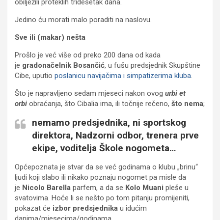
obilježili proteklih tridesetak dana.
Jedino ću morati malo poraditi na naslovu.
Sve ili (makar) nešta
Prošlo je već više od preko 200 dana od kada
je
gradonačelnik Bosančić
, u fušu predsjednik Skupštine
Cibe, uputio
poslanicu navijačima i simpatizerima kluba
.
Što je napravljeno sedam mjeseci nakon ovog
urbi et
orbi
obraćanja, što Cibalia ima, ili točnije rečeno,
što nema
;
nemamo predsjednika, ni sportskog
direktora, Nadzorni odbor, trenera prve
ekipe, voditelja Škole nogometa…
Općepoznata je stvar da se već godinama o klubu „brinu“
ljudi koji slabo ili nikako poznaju nogomet pa misle da
je
Nicolo Barella
parfem, a da se
Kolo Muani
pleše u
svatovima. Hoće li se nešto po tom pitanju promijeniti,
pokazat će
izbor predsjednika
u idućim
danima/mjesecima/godinama.