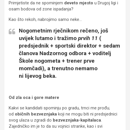
Primjetiste da ne spominjem
deveto mjesto
u Drugoj ligi i
osam bodova od zone ispadanja?
Kao što rekoh, nabrojimo samo neke…
Nogometnim rječnikom rečeno, još
uvijek lutamo i tražimo
prvih 11
(
predsjednik + sportski direktor + sedam
članova Nadzornog odbora + voditelj
Škole nogometa + trener prve
momčadi), a trenutno nemamo
ni
lijevog beka
.
Od zla oca i gore matere
Kakvi se kandidati spominju po gradu, trnci me prođu;
od
običnih bezveznjaka
koji ne mogu biti ni predsjednici
svog ulaza u zgradi do
bezveznjaka-kapitalaca
.
Zajedničko im je to da su vojnici stranke, kao i svi