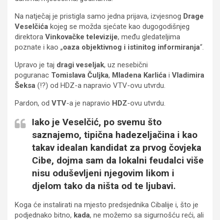
Na natječaj je pristigla samo jedna prijava, izvjesnog
Drage
Veselčića
kojeg se možda sjećate kao dugogodišnjeg
direktora
Vinkovačke televizije
, među gledateljima
poznate i kao „
oaza objektivnog i istinitog informiranja
“.
Upravo je taj
dragi veseljak
, uz nesebični
poguranac
Tomislava Čuljka
,
Mladena Karlića
i
Vladimira
Šeksa
(!?) od HDZ-a napravio VTV-ovu utvrdu.
Pardon, od
VTV
-a je napravio
HDZ
-ovu utvrdu.
Iako je Veselčić, po svemu što
saznajemo, tipična hadezeljačina i kao
takav idealan kandidat za prvog čovjeka
Cibe, dojma sam da lokalni feudalci više
nisu oduševljeni njegovim likom i
djelom tako da ništa od te ljubavi.
Koga će instalirati na mjesto predsjednika Cibalije i, što je
podjednako bitno,
kada
, ne možemo sa sigurnošću reći, ali