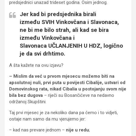
predsjednici unazad trideset godina. Osim jednog.
Jer kad bi predsjednika birali
između
SVIH Vinkovčana i Slavonaca
,
ne bi me bilo strah, ali kad se bira
između Vinkovčana i
Slavonaca
UČLANJENIH U HDZ
, logično
je da svi drhtimo.
A šta kažete na ovu izjavu?
– Mislim da već u prvom mjesecu možemo biti na
apsolutnoj nuli, prvi puta u povijesti Cibalije, ustvari od
Domovinskog rata, nikad Cibalia u postojanju svom nije
bila bez dugova
– riječi su Bosančićeve na nedavno
održanoj Skupštini.
Taj prvi mjesec je za nekoliko dana pa ćemo i to vidjeti,
ostaje nam samo da mu vjerujemo jer:
– kad nas prevare jednom –
nije u redu
;