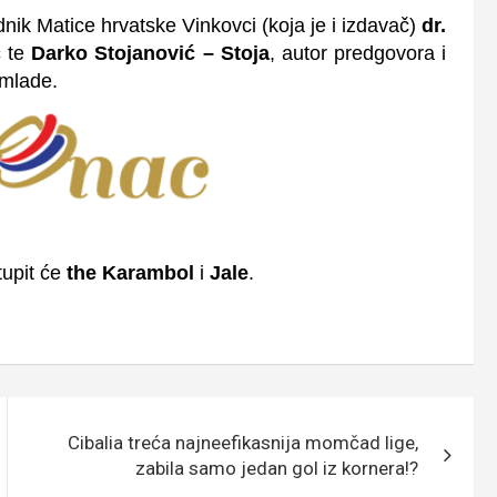
dnik Matice hrvatske Vinkovci (koja je i izdavač)
dr.
ć
te
Darko Stojanović – Stoja
, autor predgovora i
 mlade.
tupit će
the Karambol
i
Jale
.
Cibalia treća najneefikasnija momčad lige,
zabila samo jedan gol iz kornera!?