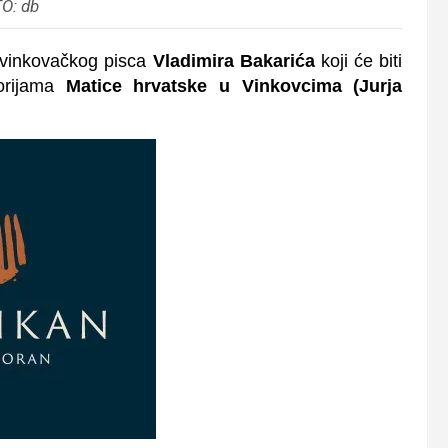
O: db
k vinkovačkog pisca
Vladimira Bakarića
koji će biti
torijama
Matice hrvatske u Vinkovcima (Jurja