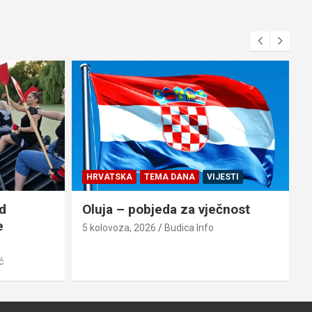
HRVATSKA
TEMA DANA
VIJESTI
d
Oluja – pobjeda za vječnost
e
5 kolovoza, 2026
Budica Info
ć
4