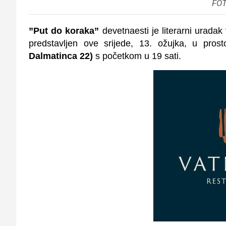
FOT
”Put do koraka”
devetnaesti je literarni urada
predstavljen ove srijede, 13. ožujka, u pros
Dalmatinca 22)
s početkom u 19 sati.