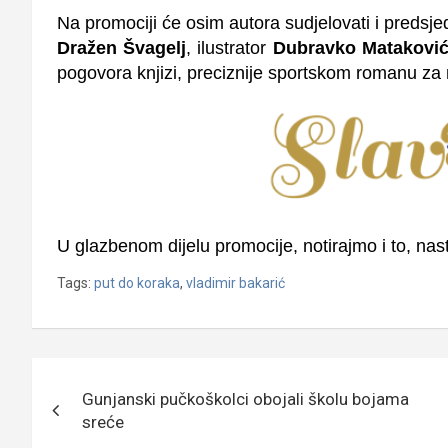
Na promociji će osim autora sudjelovati i predsje
Dražen Švagelj
, ilustrator
Dubravko Matakovi
pogovora knjizi, preciznije sportskom romanu za
U glazbenom dijelu promocije, notirajmo i to, nas
Tags:
put do koraka
,
vladimir bakarić
Navigacija
Gunjanski pučkoškolci obojali školu bojama
objava
sreće