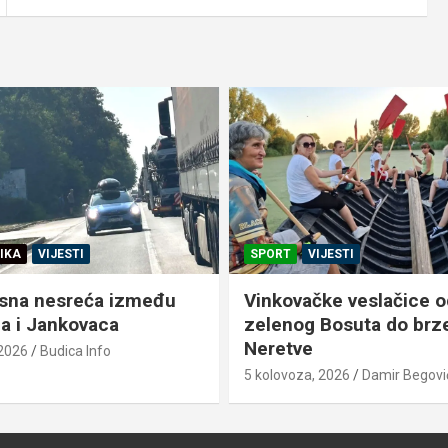
IKA
VIJESTI
SPORT
VIJESTI
sna nesreća između
Vinkovačke veslačice o
a i Jankovaca
zelenog Bosuta do brz
Neretve
 2026
Budica Info
5 kolovoza, 2026
Damir Begovi