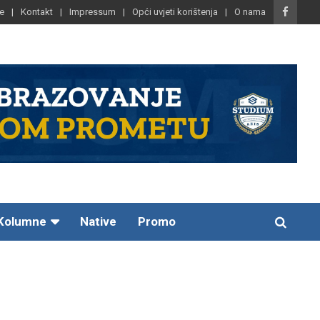
e
Kontakt
Impressum
Opći uvjeti korištenja
O nama
Kolumne
Native
Promo