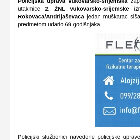
Policijska uprava vukovarsko-srijemska
zapr
utakmice
2. ŽNL vukovarsko-srijemske
iz
Rokovaca/Andrijaševaca
jedan muškarac sišao 
predmetom udario 69-godišnjaka.
Policijski službenici navedene policijske uprave