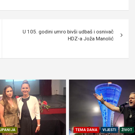
U 105. godini umro bivši udbaš i osnivač
HDZ-a Joža Manolić
UPANIJA
TEMA DANA
VIJESTI
ŽIVOT