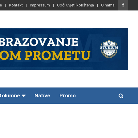
e
Kontakt
Impressum
Opći uvjeti korištenja
O nama
Kolumne
Native
Promo