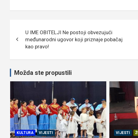
Navigacija
U IME OBITELJI Ne postoji obvezujući
objava
međunarodni ugovor koji priznaje pobačaj
kao pravo!
Možda ste propustili
KULTURA
VIJESTI
VIJESTI
Ž