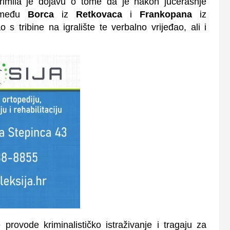
imila je dojavu o tome da je nakon jučerašnje
među
Borca
iz
Retkovaca
i
Frankopana
iz
s tribine na igralište te verbalno vrijeđao, ali i
 provode kriminalističko istraživanje i tragaju za