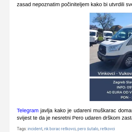
zasad nepoznatim počiniteljem kako bi utvrdili s
Telegram
javlja kako je udareni muškarac dom
svijest te da je nesretni Pero udaren drškom za
Tags:
incident
,
nk borac retkovci
,
pero šutalo
,
retkovci