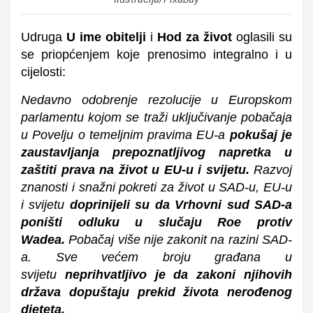
Udruga
U ime obitelji
i
Hod za život
oglasili su
se priopćenjem koje prenosimo integralno i u
cijelosti:
Nedavno odobrenje rezolucije u Europskom
parlamentu kojom se traži uključivanje pobačaja
u Povelju o temeljnim pravima EU-a
pokušaj je
zaustavljanja prepoznatljivog napretka u
zaštiti prava na život u EU-u i svijetu.
Razvoj
znanosti i snažni pokreti za život u SAD-u, EU-u
i svijetu
doprinijeli su da Vrhovni sud SAD-a
poništi odluku u slučaju Roe protiv
Wadea.
Pobačaj više nije zakonit na razini SAD-
a. Sve većem broju građana u
svijetu
neprihvatljivo je da zakoni njihovih
država dopuštaju prekid života nerođenog
djeteta.