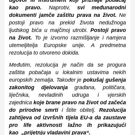
kao pravo.
Naprotiv,
svi međunarodni
dokumenti jamče zaštitu prava na život.
Ne
postoji pravo na prekid života nedužnoga
ljudskog bića u majčinoj utrobi.
Postoji pravo
na život.
To je izvorno razmišljanje i namjera
utemeljitelja Europske unije. A predmetna
rezolucija to otvoreno dokida.
Međutim, rezolucija je način da se progura
zaštita pobačaja u lokalnim ustavima nekih
europskih zemalja. Također je
pokušaj gušenja
zakonitog djelovanja
građana, političara,
liječnika, nevladinih udruga i vjerskih
zajednica
koje brane pravo na život od začeća
do prirodne smrti
i štite obitelj.
Rezolucija
zahtijeva od izvršnih tijela EU-a da zaustave
pro life aktivnosti lažno ih prikazujući
kao „prijetnju vladavini prava“.