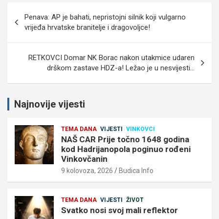
Navigacija
Penava: AP je bahati, nepristojni silnik koji vulgarno
objava
vrijeđa hrvatske branitelje i dragovoljce!
RETKOVCI Domar NK Borac nakon utakmice udaren
drškom zastave HDZ-a! Ležao je u nesvijesti…
Najnovije vijesti
TEMA DANA
VIJESTI
VINKOVCI
NAŠ CAR Prije točno 1648 godina
kod Hadrijanopola poginuo rođeni
Vinkovčanin
9 kolovoza, 2026
Budica Info
TEMA DANA
VIJESTI
ŽIVOT
Svatko nosi svoj mali reflektor