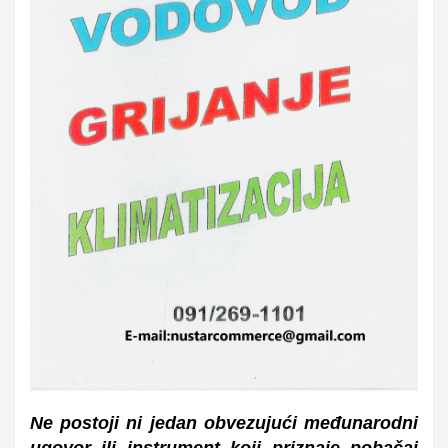
Ne postoji ni jedan obvezujući međunarodni
ugovor ili instrument koji priznaje pobačaj