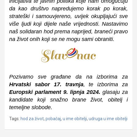
inicijativa te javnih politika koje nam omogućuju
da kao društvo napredujemo korak po korak,
strateški i samouvjereno, uvijek okupljajući sve
više ljudi koji dijele naše vrijednosti. Nastavimo
naš solidaran hod prema naprijed, braneći pravo
na život onih koji se ne mogu sami obraniti.
Pozivamo sve građane da na izborima za
Hrvatski sabor 17. travnja
, te izborima za
Europski parlament 9. lipnja 2024.
glasaju za
kandidate koji snažno brane život, obitelj i
temeljne slobode.
Tags:
hod za život
,
pobačaj
,
u ime obitelji
,
udruga u ime obitelji