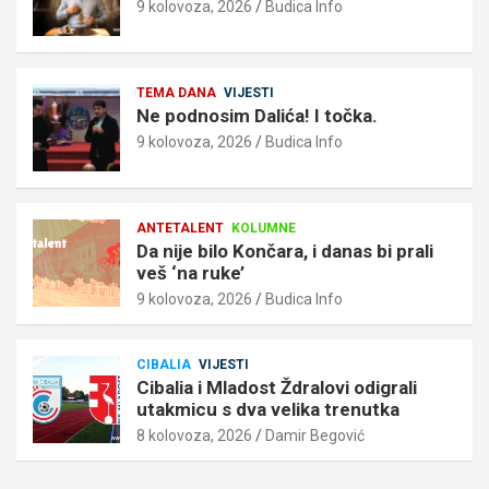
9 kolovoza, 2026
Budica Info
TEMA DANA
VIJESTI
Ne podnosim Dalića! I točka.
9 kolovoza, 2026
Budica Info
ANTETALENT
KOLUMNE
Da nije bilo Končara, i danas bi prali
veš ‘na ruke’
9 kolovoza, 2026
Budica Info
CIBALIA
VIJESTI
Cibalia i Mladost Ždralovi odigrali
utakmicu s dva velika trenutka
8 kolovoza, 2026
Damir Begović