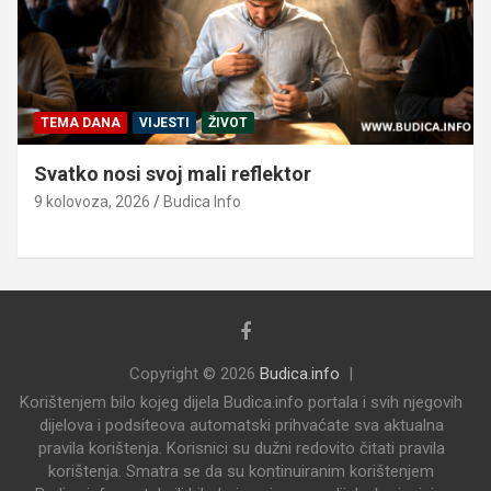
TEMA DANA
VIJESTI
ŽIVOT
Svatko nosi svoj mali reflektor
9 kolovoza, 2026
Budica Info
Copyright © 2026
Budica.info
Korištenjem bilo kojeg dijela Budica.info portala i svih njegovih
dijelova i podsiteova automatski prihvaćate sva aktualna
pravila korištenja. Korisnici su dužni redovito čitati pravila
korištenja. Smatra se da su kontinuiranim korištenjem