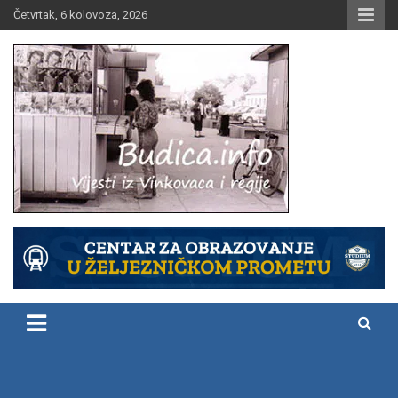
Skip
Četvrtak, 6 kolovoza, 2026
to
content
Vijesti iz Vinkovaca i regije
Budica.info