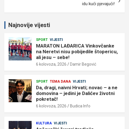
idu kući pjevajući!
Najnovije vijesti
SPORT
VIJESTI
MARATON LAĐARICA Vinkovčanke
na Neretvi nisu pobijedile štopericu,
ali jesu – sebe!
6 kolovoza, 2026
Damir Begović
SPORT
TEMA DANA
VIJESTI
Da, dragi, naivni Hrvati; novac – a ne
domovina – jedini je Dalićev životni
pokretač!
6 kolovoza, 2026
Budica Info
KULTURA
VIJESTI