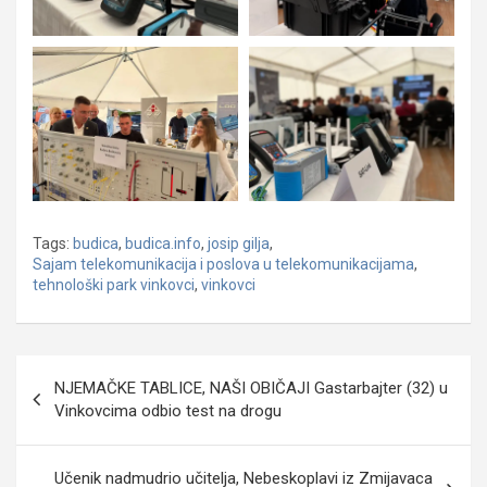
Tags:
budica
,
budica.info
,
josip gilja
,
Sajam telekomunikacija i poslova u telekomunikacijama
,
tehnološki park vinkovci
,
vinkovci
Navigacija
NJEMAČKE TABLICE, NAŠI OBIČAJI Gastarbajter (32) u
objava
Vinkovcima odbio test na drogu
Učenik nadmudrio učitelja, Nebeskoplavi iz Zmijavaca