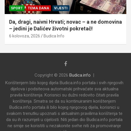
SPORT
TEMA DANA
VIJESTI
Da, dragi, naivni Hrvati; novac – a ne domovina
– jedini je Dalićev životni pokretač!
6 kolovoza, 2026
Budica Info
Copyright © 2026
Budica.info
Korištenjem bilo kojeg dijela Budica.info portala i svih njegovih
dijelova i podsiteova automatski prihvaćate sva aktualna
pravila korištenja. Korisnici su dužni redovito čitati pravila
korištenja. Smatra se da su kontinuiranim korištenjem
Budica.info portala ili bilo kojeg njegovog dijela, korisnici u
svakom trenutku upoznati s aktualnim pravilima korištenja te
da su ih razumjeli u cijelosti. Niti jedan dio Budica.info portala
ne smije se koristiti u nezakonite svrhe niti za promoviranje