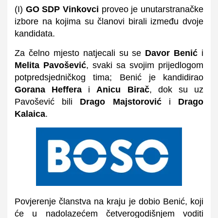
(I)
GO SDP Vinkovci
proveo je unutarstranačke
izbore na kojima su članovi birali između dvoje
kandidata.
Za čelno mjesto natjecali su se
Davor Benić
i
Melita Pavošević
, svaki sa svojim prijedlogom
potpredsjedničkog tima; Benić je kandidirao
Gorana Heffera
i
Anicu Birač
, dok su uz
Pavošević bili
Drago Majstorović
i
Drago
Kalaica
.
Povjerenje članstva na kraju je dobio Benić, koji
će u nadolazećem četverogodišnjem voditi