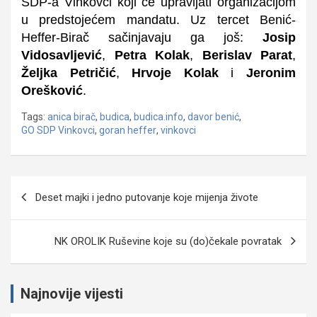
SDP-a Vinkovci koji će upravljati organizacijom
u predstojećem mandatu. Uz tercet Benić-
Heffer-Birač sačinjavaju ga još:
Josip
Vidosavljević
,
Petra Kolak
,
Berislav Parat
,
Željka Petričić
,
Hrvoje Kolak
i
Jeronim
Orešković
.
Tags:
anica birač
,
budica
,
budica.info
,
davor benić
,
GO SDP Vinkovci
,
goran heffer
,
vinkovci
Navigacija
Deset majki i jedno putovanje koje mijenja živote
objava
NK OROLIK Ruševine koje su (do)čekale povratak
Najnovije vijesti