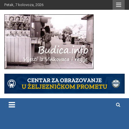
Skip
Petak, 7 kolovoza, 2026
to
content
Vijesti iz Vinkovaca i regije
Budica.info