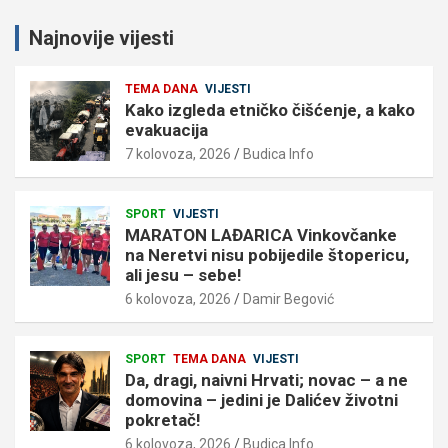
Najnovije vijesti
TEMA DANA
VIJESTI
Kako izgleda etničko čišćenje, a kako
evakuacija
7 kolovoza, 2026
Budica Info
SPORT
VIJESTI
MARATON LAĐARICA Vinkovčanke
na Neretvi nisu pobijedile štopericu,
ali jesu – sebe!
6 kolovoza, 2026
Damir Begović
SPORT
TEMA DANA
VIJESTI
Da, dragi, naivni Hrvati; novac – a ne
domovina – jedini je Dalićev životni
pokretač!
6 kolovoza, 2026
Budica Info