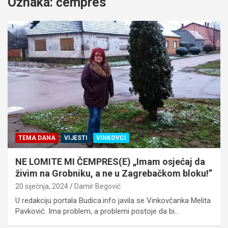
Oznaka:
čempres
TEMA DANA
VIJESTI
VINKOVCI
NE LOMITE MI ČEMPRES(E) „Imam osjećaj da
živim na Grobniku, a ne u Zagrebačkom bloku!”
20 siječnja, 2024
Damir Begović
U redakciju portala Budica.info javila se Vinkovčanka Melita
Pavković. Ima problem, a problemi postoje da bi…