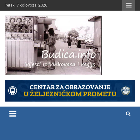
Skip
Petak, 7 kolovoza, 2026
to
content
Vijesti iz Vinkovaca i regije
Budica.info