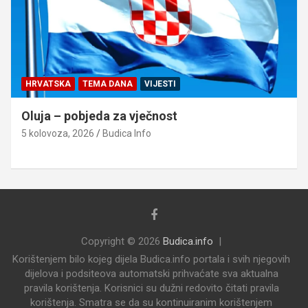
HRVATSKA
TEMA DANA
VIJESTI
Oluja – pobjeda za vječnost
5 kolovoza, 2026
Budica Info
Copyright © 2026
Budica.info
Korištenjem bilo kojeg dijela Budica.info portala i svih njegovih
dijelova i podsiteova automatski prihvaćate sva aktualna
pravila korištenja. Korisnici su dužni redovito čitati pravila
korištenja. Smatra se da su kontinuiranim korištenjem