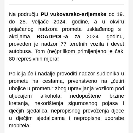
N
a području
PU vukovarsko-srijemske
od 19.
do 25. veljače 2024.
godine
, a u
okviru
pojačanog nadzora prometa usklađenog s
akcijama
ROADPOL-a
za 2024. godinu,
proveden je
nadzor 77 teretnih vozila i
devet
autobusa.
Tom (ne)prilikom primijenjeno je čak
80 represivnih mjera!
Policija će i nadalje provoditi nadzor sudionika u
prometu na cestama, prvenstveno na „četiri
ubojice u prometu“ zbog upravljanja vozilom pod
utjecajem alkohola, nedopuštene brzine
kretanja, nekorištenja sigurnosnog pojasa i
dječjih sjedalica, nepropisnog prevoženja djece
u dječjim sjedalicama i nepropisne uporabe
mobitela.