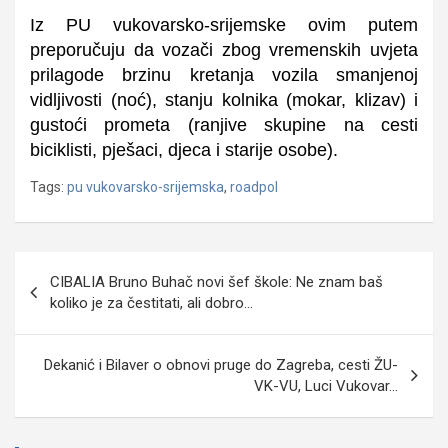
Iz PU vukovarsko-srijemske ovim putem
preporučuju da vozači zbog vremenskih uvjeta
prilagode brzinu kretanja vozila smanjenoj
vidljivosti (noć), stanju kolnika (mokar, klizav) i
gustoći prometa (ranjive skupine na cesti
biciklisti, pješaci, djeca i starije osobe).
Tags:
pu vukovarsko-srijemska
,
roadpol
Navigacija
CIBALIA Bruno Buhač novi šef škole: Ne znam baš
objava
koliko je za čestitati, ali dobro…
Dekanić i Bilaver o obnovi pruge do Zagreba, cesti ŽU-
VK-VU, Luci Vukovar…