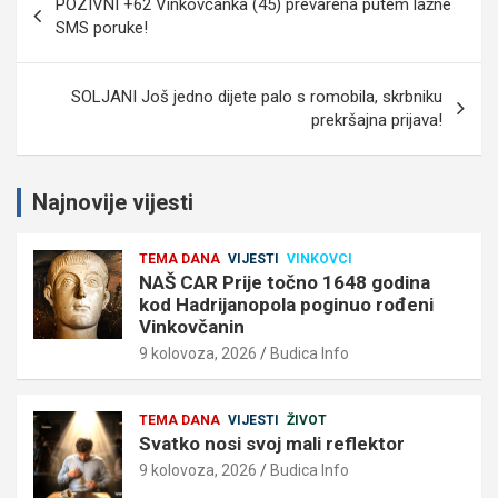
POZIVNI +62 Vinkovčanka (45) prevarena putem lažne
objava
SMS poruke!
SOLJANI Još jedno dijete palo s romobila, skrbniku
prekršajna prijava!
Najnovije vijesti
TEMA DANA
VIJESTI
VINKOVCI
NAŠ CAR Prije točno 1648 godina
kod Hadrijanopola poginuo rođeni
Vinkovčanin
9 kolovoza, 2026
Budica Info
TEMA DANA
VIJESTI
ŽIVOT
Svatko nosi svoj mali reflektor
9 kolovoza, 2026
Budica Info