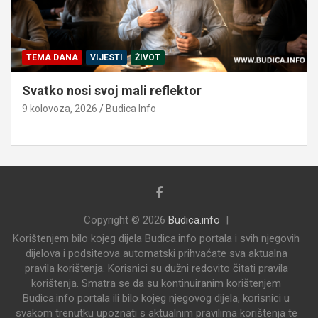
TEMA DANA
VIJESTI
ŽIVOT
Svatko nosi svoj mali reflektor
9 kolovoza, 2026
Budica Info
Copyright © 2026
Budica.info
Korištenjem bilo kojeg dijela Budica.info portala i svih njegovih
dijelova i podsiteova automatski prihvaćate sva aktualna
pravila korištenja. Korisnici su dužni redovito čitati pravila
korištenja. Smatra se da su kontinuiranim korištenjem
Budica.info portala ili bilo kojeg njegovog dijela, korisnici u
svakom trenutku upoznati s aktualnim pravilima korištenja te