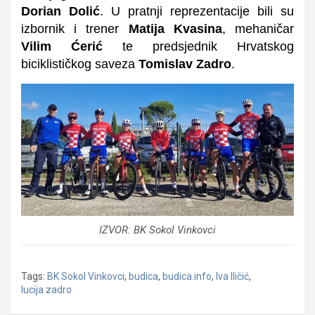
Dorian Dolić
. U pratnji reprezentacije bili su
izbornik i trener
Matija Kvasina
, mehaničar
Vilim Ćerić
te predsjednik Hrvatskog
biciklističkog saveza
Tomislav Zadro
.
IZVOR: BK Sokol Vinkovci
Tags:
BK Sokol Vinkovci
,
budica
,
budica.info
,
Iva Iličić
,
lucija zadro