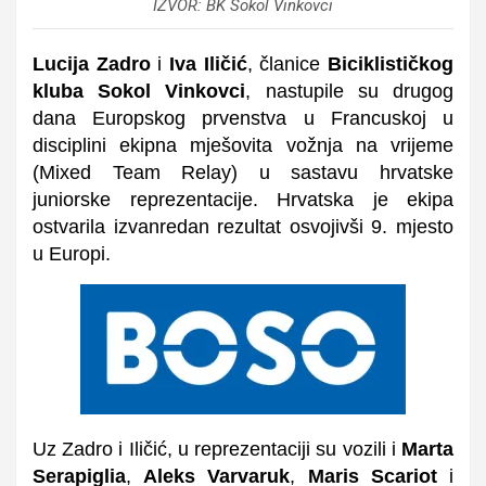
IZVOR: BK Sokol Vinkovci
Lucija Zadro
i
Iva Iličić
, članice
Biciklističkog
kluba Sokol Vinkovci
, nastupile su drugog
dana Europskog prvenstva u Francuskoj u
disciplini ekipna mješovita vožnja na vrijeme
(Mixed Team Relay) u sastavu hrvatske
juniorske reprezentacije. Hrvatska je ekipa
ostvarila izvanredan rezultat osvojivši 9. mjesto
u Europi.
Uz Zadro i Iličić, u reprezentaciji su vozili i
Marta
Serapiglia
,
Aleks Varvaruk
,
Maris Scariot
i