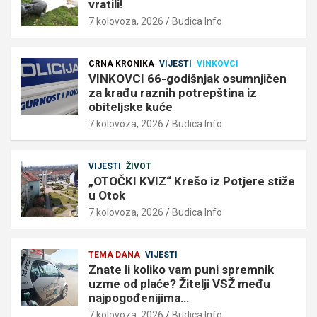
vratili!
7 kolovoza, 2026
Budica Info
CRNA KRONIKA
VIJESTI
VINKOVCI
VINKOVCI 66-godišnjak osumnjičen
za krađu raznih potrepština iz
obiteljske kuće
7 kolovoza, 2026
Budica Info
VIJESTI
ŽIVOT
„OTOČKI KVIZ“ Krešo iz Potjere stiže
u Otok
7 kolovoza, 2026
Budica Info
TEMA DANA
VIJESTI
Znate li koliko vam puni spremnik
uzme od plaće? Žitelji VSŽ među
najpogođenijima…
7 kolovoza, 2026
Budica Info