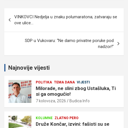
Navigacija
VINKOVCI Nedjelja u znaku polumaratona; zatvaraju se
objava
ove ulice…
SDP u Vukovaru: “Ne damo privatne poruke pod
nadzor!”
Najnovije vijesti
POLITIKA
TEMA DANA
VIJESTI
Milorade, ne slini zbog Ustašluka, Ti
si ga omogućio!
7 kolovoza, 2026
Budica Info
KOLUMNE
ZLATNO PERO
Druže Končar, izvini: fašisti su se