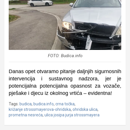
FOTO: Budica.info
Danas opet otvaramo pitanje daljnjih sigurnosnih
intervencija i sustavnog nadzora, jer je
potencijalna potencijalna opasnost za vozače,
pješake i djecu iz okolnog vrtića – evidentna!
Tags:
budica
,
budica.info
,
crna točka
,
križanje strossmayerova-ohridska
,
ohridska ulica
,
prometna nesreća
,
ulica josipa jurja strossmayera