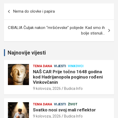
Navigacija
Nema do olovke i papira
objava
CIBALIA Čuljak nakon “mršićevske” pobjede: Kad smo ih
bolje stisnuli…
Najnovije vijesti
TEMA DANA
VIJESTI
VINKOVCI
NAŠ CAR Prije točno 1648 godina
kod Hadrijanopola poginuo rođeni
Vinkovčanin
9 kolovoza, 2026
Budica Info
TEMA DANA
VIJESTI
ŽIVOT
Svatko nosi svoj mali reflektor
9 kolovoza, 2026
Budica Info