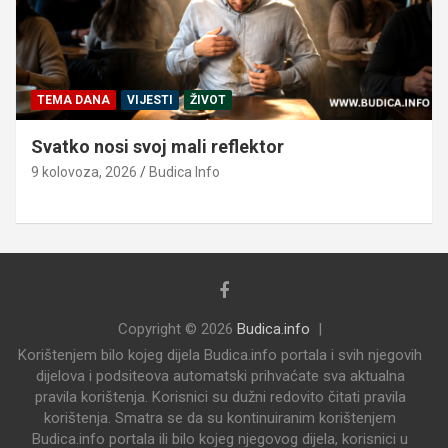
TEMA DANA
VIJESTI
ŽIVOT
Svatko nosi svoj mali reflektor
9 kolovoza, 2026
Budica Info
Copyright © 2026
Budica.info
Korištenjem bilo kojeg dijela Budica.info portala i svih njegovih
dijelova i podsiteova automatski prihvaćate sva aktualna
pravila korištenja. Korisnici su dužni redovito čitati pravila
korištenja. Smatra se da su kontinuiranim korištenjem
Budica.info portala ili bilo kojeg njegovog dijela, korisnici u