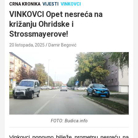
CRNA KRONIKA
VIJESTI
VINKOVCI
VINKOVCI Opet nesreća na
križanju Ohridske i
Strossmayerove!
20 listopada, 2025
Damir Begović
FOTO: Budica.info
Vinkovci ponovno bilježe prometnu nesreću na