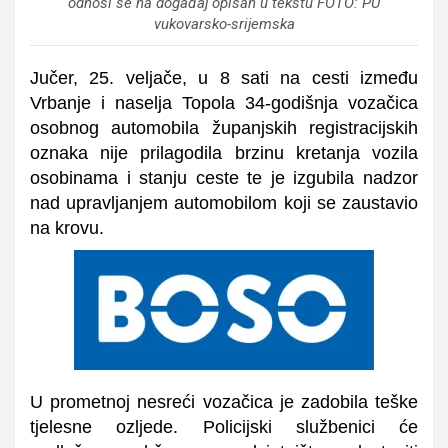
odnosi se na događaj opisan u tekstu FOTO: PU
vukovarsko-srijemska
Jučer, 25. veljače, u 8 sati na cesti između
Vrbanje i naselja Topola 34-godišnja vozačica
osobnog automobila županjskih registracijskih
oznaka nije prilagodila brzinu kretanja vozila
osobinama i stanju ceste te je izgubila nadzor
nad upravljanjem automobilom koji se zaustavio
na krovu.
U prometnoj nesreći vozačica je zadobila teške
tjelesne ozljede. Policijski službenici će