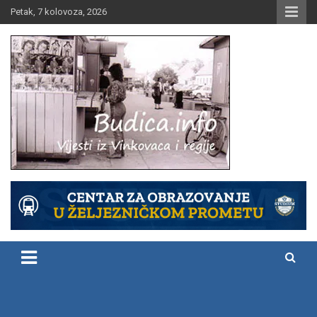
Skip
Petak, 7 kolovoza, 2026
to
content
Vijesti iz Vinkovaca i regije
Budica.info