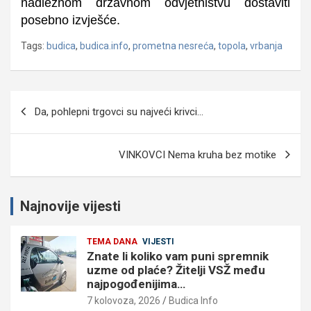
nadležnom državnom odvjetništvu dostaviti
posebno izvješće.
Tags:
budica
,
budica.info
,
prometna nesreća
,
topola
,
vrbanja
Navigacija
Da, pohlepni trgovci su najveći krivci…
objava
VINKOVCI Nema kruha bez motike
Najnovije vijesti
TEMA DANA
VIJESTI
Znate li koliko vam puni spremnik
uzme od plaće? Žitelji VSŽ među
najpogođenijima…
7 kolovoza, 2026
Budica Info