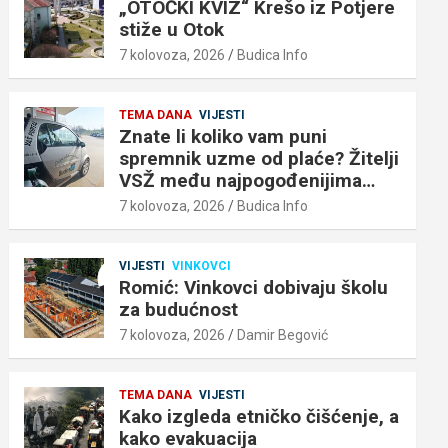
„OTOČKI KVIZ“ Krešo iz Potjere
stiže u Otok
7 kolovoza, 2026
Budica Info
TEMA DANA
VIJESTI
Znate li koliko vam puni
spremnik uzme od plaće? Žitelji
VSŽ među najpogođenijima…
7 kolovoza, 2026
Budica Info
VIJESTI
VINKOVCI
Romić: Vinkovci dobivaju školu
za budućnost
7 kolovoza, 2026
Damir Begović
TEMA DANA
VIJESTI
Kako izgleda etničko čišćenje, a
kako evakuacija