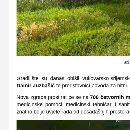
📸
Gradilište su danas obišli vukovarsko-srijem
Damir Juzbašić
te predstavnici Zavoda za hitnu
Nova zgrada prostirat će se na
700 četvornih m
medicinske pomoći, medicinski tehničari i sani
znatno bolje uvjete rada od dosadašnjih prostora