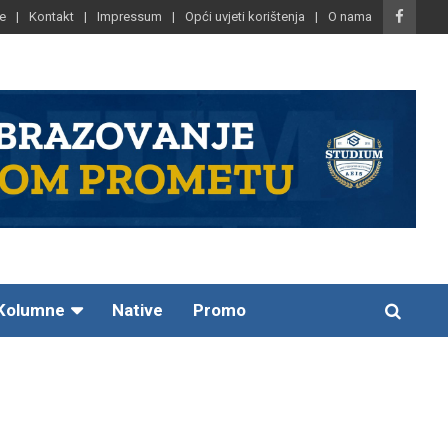
e
Kontakt
Impressum
Opći uvjeti korištenja
O nama
Kolumne
Native
Promo