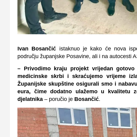
Ivan Bosančić
istaknuo je kako će nova ispo
području županjske Posavine, ali i na autocesti A
– Privodimo kraju projekt vrijedan gotovo
medicinske skrbi i skraćujemo vrijeme iz
Županijske skupštine osigurali smo i nabavu
eura, čime dodatno ulažemo u kvalitetu zd
djelatnika
– poručio je
Bosančić
.