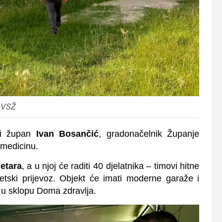
 VSŽ
ski župan
Ivan Bosančić
, gradonačelnik Županje
 medicinu.
etara
, a u njoj će raditi 40 djelatnika – timovi hitne
tetski prijevoz. Objekt će imati moderne garaže i
 u sklopu Doma zdravlja.