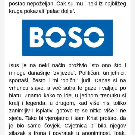
postao nepoželjan. Čak su mu i neki iz najbližeg
kruga pokazali ‘palac dolje’.
Isus je na neki način proživio isto ono što i
mnoge današnje ‘zvijezde’. Političari, umjetnici,
sportaši, često i mi ‘obični’ ljudi. Danas si na
vrhuncu slave, a već sutra te gaze i valjaju po
blatu. Znamo kako to ide, u jednom trenutku si
kralj i legenda, u drugom, kad više nisi toliko
zanimljiv i isplativ, gotovo te se nitko više i ne
sjeća. Tako bi vjerojatno i sam Krist prošao, da
je bio samo čovjek. Cvjetnica bi bila njegov
silazak s trona i povratak u anonimnost. Ipak,