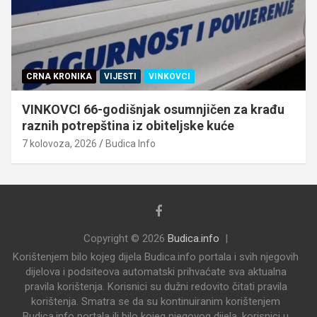
CRNA KRONIKA
VIJESTI
VINKOVCI
VINKOVCI 66-godišnjak osumnjičen za krađu
raznih potrepština iz obiteljske kuće
7 kolovoza, 2026
Budica Info
Copyright © 2026
Budica.info
Korištenjem bilo kojeg dijela Budica.info portala i svih njegovih
dijelova i podsiteova automatski prihvaćate sva aktualna
pravila korištenja. Korisnici su dužni redovito čitati pravila
korištenja. Smatra se da su kontinuiranim korištenjem
Budica.info portala ili bilo kojeg njegovog dijela, korisnici u