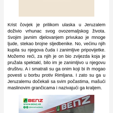
Krist čovjek je prilikom ulaska u Jeruzalem
doživio vrhunac svog ovozemaljskog života.
Svojim javnim djelovanjem privukao je mnoge
ljude, stekao brojne sljedbenike. No, većinu njih
kupila su njegova čuda i zanimljive pripovijetke.
Možemo reći, za njih je on bio zvijezda koja je
pružala spektakl, bilo im je zanimljivo u njegovu
društvu. A i smatrali su ga onim koji bi ih mogao
povesti u borbu protiv Rimljana. I zato su ga u
Jeruzalemu dočekali sa svim počastima, mašući
maslinovim grančicama i nazivajući ga kraljem.