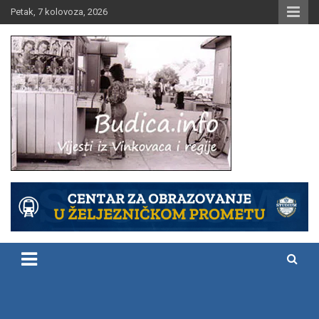
Skip
Petak, 7 kolovoza, 2026
to
content
Vijesti iz Vinkovaca i regije
Budica.info