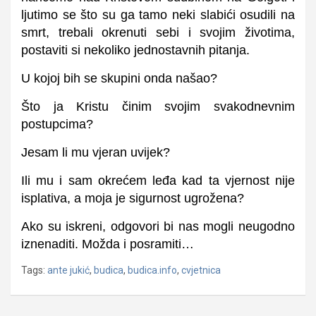
ljutimo se što su ga tamo neki slabići osudili na
smrt, trebali okrenuti sebi i svojim životima,
postaviti si nekoliko jednostavnih pitanja.
U kojoj bih se skupini onda našao?
Što ja Kristu činim svojim svakodnevnim
postupcima?
Jesam li mu vjeran uvijek?
Ili mu i sam okrećem leđa kad ta vjernost nije
isplativa, a moja je sigurnost ugrožena?
Ako su iskreni, odgovori bi nas mogli neugodno
iznenaditi. Možda i posramiti…
Tags:
ante jukić
,
budica
,
budica.info
,
cvjetnica