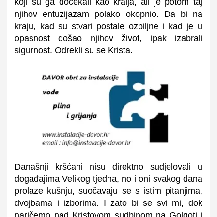
koji su ga dočekali kao kralja, ali je potom taj
njihov entuzijazam polako okopnio. Da bi na
kraju, kad su stvari postale ozbiljne i kad je u
opasnost došao njihov život, ipak izabrali
sigurnost. Odrekli su se Krista.
Današnji kršćani nisu direktno sudjelovali u
događajima Velikog tjedna, no i oni svakog dana
prolaze kušnju, suočavaju se s istim pitanjima,
dvojbama i izborima. I zato bi se svi mi, dok
naričemo nad Kristovom sudbinom na Golgoti i