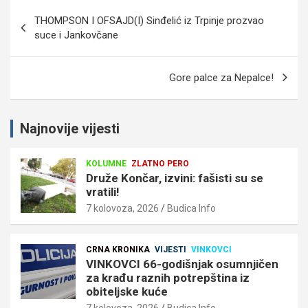
Navigacija
THOMPSON I OFSAJD(I) Sinđelić iz Trpinje prozvao
objava
suce i Jankovčane
Gore palce za Nepalce!
Najnovije vijesti
KOLUMNE
ZLATNO PERO
Druže Končar, izvini: fašisti su se
vratili!
7 kolovoza, 2026
Budica Info
CRNA KRONIKA
VIJESTI
VINKOVCI
VINKOVCI 66-godišnjak osumnjičen
za krađu raznih potrepština iz
obiteljske kuće
7 kolovoza, 2026
Budica Info