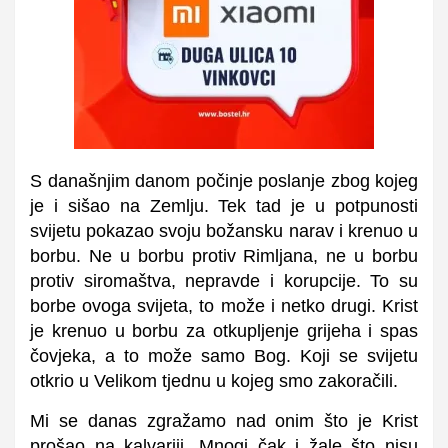
S današnjim danom počinje poslanje zbog kojeg
je i sišao na Zemlju. Tek tad je u potpunosti
svijetu pokazao svoju božansku narav i krenuo u
borbu. Ne u borbu protiv Rimljana, ne u borbu
protiv siromaštva, nepravde i korupcije. To su
borbe ovoga svijeta, to može i netko drugi. Krist
je krenuo u borbu za otkupljenje grijeha i spas
čovjeka, a to može samo Bog. Koji se svijetu
otkrio u Velikom tjednu u kojeg smo zakoračili.
Mi se danas zgražamo nad onim što je Krist
prošao na kalvariji. Mnogi čak i žale što nisu