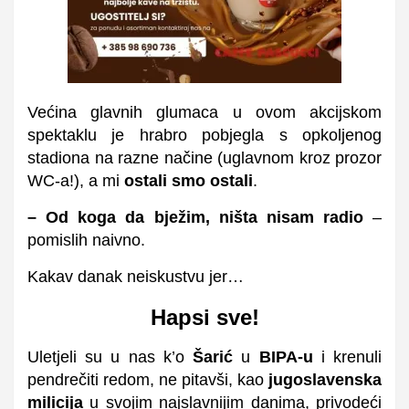
Većina glavnih glumaca u ovom akcijskom
spektaklu je hrabro pobjegla s opkoljenog
stadiona na razne načine (uglavnom kroz prozor
WC-a!), a mi
ostali smo ostali
.
– Od koga da bježim, ništa nisam radio
–
pomislih naivno.
Kakav danak neiskustvu jer…
Hapsi sve!
Uletjeli su u nas k’o
Šarić
u
BIPA-u
i krenuli
pendrečiti redom, ne pitavši, kao
jugoslavenska
milicija
u svojim najslavnijim danima, privodeći