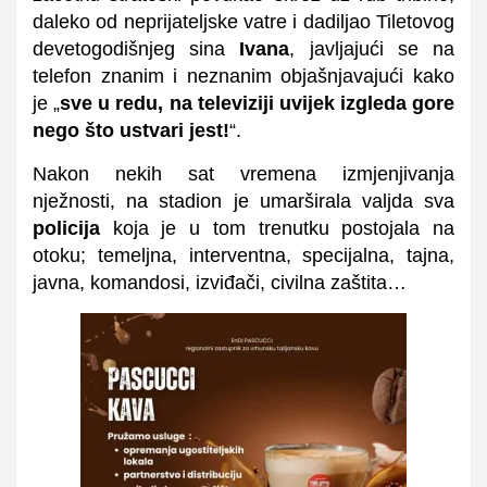
daleko od neprijateljske vatre i dadiljao Tiletovog
devetogodišnjeg sina
Ivana
, javljajući se na
telefon znanim i neznanim objašnjavajući kako
je „
sve u redu, na televiziji uvijek izgleda gore
nego što ustvari jest!
“.
Nakon nekih sat vremena izmjenjivanja
nježnosti, na stadion je umarširala valjda sva
policija
koja je u tom trenutku postojala na
otoku; temeljna, interventna, specijalna, tajna,
javna, komandosi, izviđači, civilna zaštita…