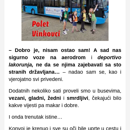
– Dobro je, nisam ostao sam! A sad nas
sigurno voze na aerodrom
i
deportivo
lakorunja,
ne da se njima zajebavati sa sto
stranih državljana…
– nadao sam se, kao i
vjerojatno svi privedeni.
Dodatnih nekoliko sati proveli smo u busevima,
vezani, gladni, žedni
i
smrdljivi
, čekajući bilo
kakve vijesti pa makar i dobre.
I onda trenutak istine…
Konvoj je krenuo i sve su oči bile uprte u cestu i