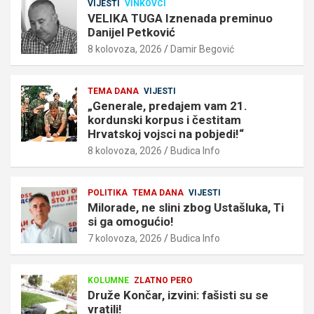
VIJESTI
VINKOVCI
VELIKA TUGA Iznenada preminuo
Danijel Petković
8 kolovoza, 2026
Damir Begović
TEMA DANA
VIJESTI
„Generale, predajem vam 21.
kordunski korpus i čestitam
Hrvatskoj vojsci na pobjedi!“
8 kolovoza, 2026
Budica Info
POLITIKA
TEMA DANA
VIJESTI
Milorade, ne slini zbog Ustašluka, Ti
si ga omogućio!
7 kolovoza, 2026
Budica Info
KOLUMNE
ZLATNO PERO
Druže Končar, izvini: fašisti su se
vratili!