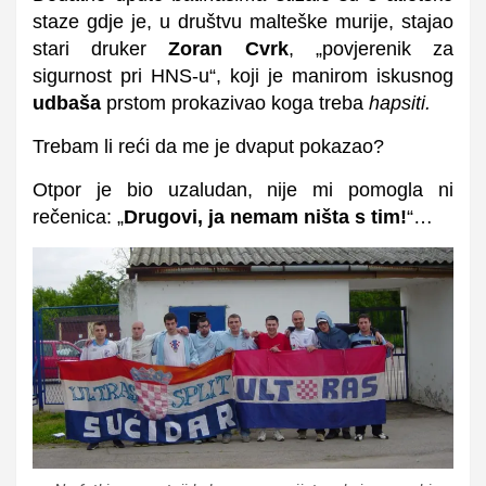
staze gdje je, u društvu malteške murije, stajao
stari druker
Zoran Cvrk
, „povjerenik za
sigurnost pri HNS-u“, koji je manirom iskusnog
udbaša
prstom prokazivao koga treba
hapsiti.
Trebam li reći da me je dvaput pokazao?
Otpor je bio uzaludan, nije mi pomogla ni
rečenica: „
Drugovi, ja nemam ništa s tim!
“…