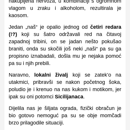
nakupljena nervoza, u kombinaciji s ogromnom
vlagom u zraku i alkoholom, rezultirala je
kaosom.
Jedan „naš“ je opalio jednog od
četiri redara
(!?)
koji su šatro održavali red na čitavoj
zapadnoj tribini, on se jadan nešto pokušao
braniti, onda su skočili još neki „naši“ pa su ga
propisno iznabadali, došla mu je nejaka pomoć
pa su i njih prebili.
Naravno,
lokalni živalj
koji se zatek’o na
utakmici, pribravši se nakon početnog šoka,
poludio je i krenuo na nas kukom i motikom, jer
ipak su oni potomci
Sicilijanaca
.
Dijelila nas je šiljata ograda, fizički obračun je
bio gotovo nemoguć pa su se obje momčadi
brzo prilagodile situaciji.