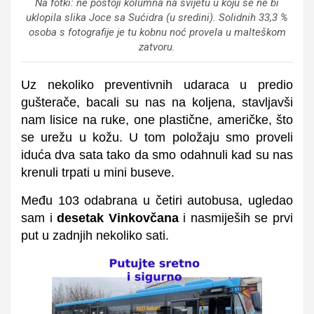
Na fotki: ne postoji kolumna na svijetu u koju se ne bi
uklopila slika Joce sa Sućidra (u sredini). Solidnih 33,3 %
osoba s fotografije je tu kobnu noć provela u malteškom
zatvoru.
Uz nekoliko preventivnih udaraca u predio
gušterače, bacali su nas na koljena, stavljavši
nam lisice na ruke, one plastične, američke, što
se urežu u kožu. U tom položaju smo proveli
iduća dva sata tako da smo odahnuli kad su nas
krenuli trpati u mini buseve.
Među 103 odabrana u četiri autobusa, ugledao
sam i
desetak Vinkovčana
i nasmiješih se prvi
put u zadnjih nekoliko sati.