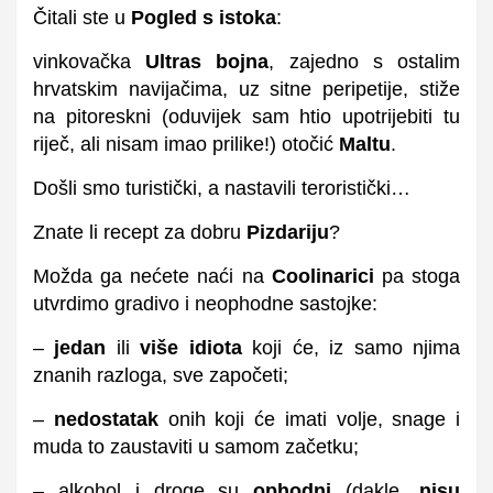
Čitali ste u
Pogled s istoka
:
vinkovačka
Ultras bojna
, zajedno s ostalim
hrvatskim navijačima, uz sitne peripetije, stiže
na pitoreskni (oduvijek sam htio upotrijebiti tu
riječ, ali nisam imao prilike!) otočić
Maltu
.
Došli smo turistički, a nastavili teroristički…
Znate li recept za dobru
Pizdariju
?
Možda ga nećete naći na
Coolinarici
pa stoga
utvrdimo gradivo i neophodne sastojke:
–
jedan
ili
više idiota
koji će, iz samo njima
znanih razloga, sve započeti;
–
nedostatak
onih koji će imati volje, snage i
muda to zaustaviti u samom začetku;
– alkohol i droge su
ophodni
(dakle,
nisu