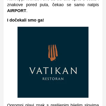
znakove pored puta, čekao se samo natpis
AIRPORT
.
I dočekali smo ga!
Ogromni plavi znak s prelijepim bijelim slovima