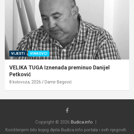
VIJESTI
VINKOVCI
VELIKA TUGA Iznenada preminuo Danijel
Petković
8 kolovoza, 2026
Damir Begović
Copyright © 2026
Budica.info
Korištenjem bilo kojeg dijela Budica.info portala i svih njegovih