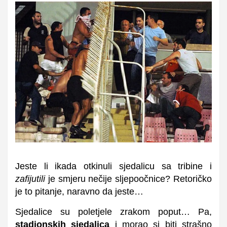
Jeste li ikada otkinuli sjedalicu sa tribine i
zafijutili
je smjeru nečije sljepoočnice? Retoričko
je to pitanje, naravno da jeste…
Sjedalice su poletjele zrakom poput… Pa,
stadionskih sjedalica
i morao si biti strašno