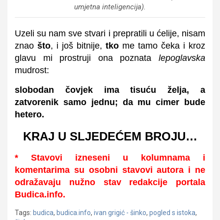
umjetna inteligencija).
Uzeli su nam sve stvari i prepratili u ćelije, nisam
znao
što
, i još bitnije,
tko
me tamo čeka i kroz
glavu mi prostruji ona poznata
lepoglavska
mudrost:
slobodan čovjek ima tisuću želja, a
zatvorenik samo jednu;
da mu cimer bude
hetero.
KRAJ U SLJEDEĆEM BROJU…
* Stavovi izneseni u kolumnama i
komentarima su osobni stavovi autora i ne
odražavaju nužno stav redakcije portala
Budica.info.
Tags:
budica
,
budica.info
,
ivan grigić - šinko
,
pogled s istoka
,