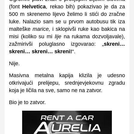
(font
Helvetica
, rekao bih) pokazivao je da za
500 m skrenemo lijevo želimo li stići do zračne
luke. Nalazio sam se u prvom autobusu tik iza
malteške
marice,
i sklopivši ruke kao bakica na
misi (koliko su mi
lije
na rukama dozvoljavale),
zažmirivši poluglasno izgovarao: „
skreni…
skreni… skreni… skreni!
“.
Nije.
Masivna metalna kapija klizila je udesno
otkrivajući prelijepu, srednjevjekovnu zgradu
koja je ličila na sve, samo ne na zatvor.
Bio je to zatvor.