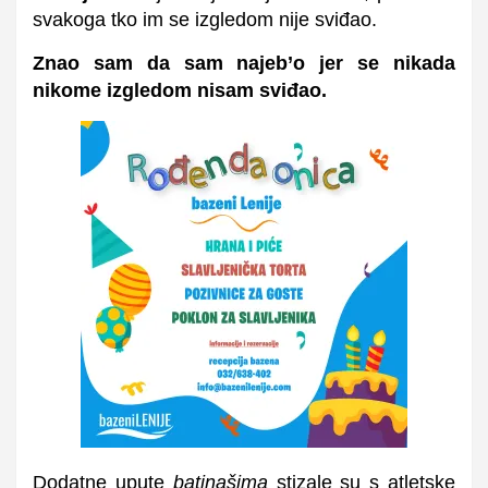
svakoga tko im se izgledom nije sviđao.
Znao sam da sam najeb’o jer se nikada
nikome izgledom nisam sviđao.
Dodatne upute
batinašima
stizale su s atletske