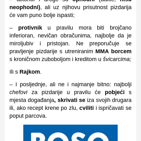
neophodni)
, ali uz njihovu prisutnost pizdarija
će vam puno bolje ispasti;
–
protivnik
u pravilu mora biti brojčano
inferioran, nevičan obračunima, najbolje da je
miroljubiv i pristojan. Ne preporučuje se
pravljenje pizdarije s utreniranim
MMA borcem
s kroničnom zuboboljom i kreditom u
švicarcima;
Ili s
Rajkom
.
– I posljednje, ali ne i najmanje bitno: najbolji
chefovi
za pizdarije u pravilu će
pobjeći
s
mjesta događanja
, skrivati se
iza svojih drugara
ili, ako recept krene po zlu,
cviliti
i ispričavati se
poput parcova.