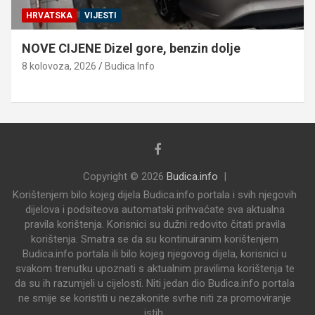
HRVATSKA
VIJESTI
NOVE CIJENE Dizel gore, benzin dolje
8 kolovoza, 2026
Budica Info
Copyright © 2026
Budica.info
Korištenjem bilo kojeg dijela Budica.info portala i svih njegovih
dijelova i podsiteova automatski prihvaćate sva aktualna
pravila korištenja. Korisnici su dužni redovito čitati pravila
korištenja. Smatra se da su kontinuiranim korištenjem
Budica.info portala ili bilo kojeg njegovog dijela, korisnici u
svakom trenutku upoznati s aktualnim pravilima korištenja te
da su ih razumjeli u cijelosti. Niti jedan dio Budica.info portala
ne smije se koristiti u nezakonite svrhe niti za promoviranje
istih.