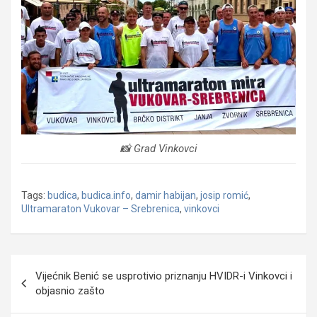
📸 Grad Vinkovci
Tags:
budica
,
budica.info
,
damir habijan
,
josip romić
,
Ultramaraton Vukovar – Srebrenica
,
vinkovci
Navigacija
Vijećnik Benić se usprotivio priznanju HVIDR-i Vinkovci i
objava
objasnio zašto