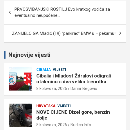
Navigacija
PRVOSVIBANJSKI ROŠTILJ Evo kratkog vodiča za
objava
eventualno neupućene…
ZANIJELO GA Mladić (19) ”parkirao” BMW u – pekarnu!
Najnovije vijesti
CIBALIA
VIJESTI
Cibalia i Mladost Ždralovi odigrali
utakmicu s dva velika trenutka
8 kolovoza, 2026
Damir Begović
HRVATSKA
VIJESTI
NOVE CIJENE Dizel gore, benzin
dolje
8 kolovoza, 2026
Budica Info