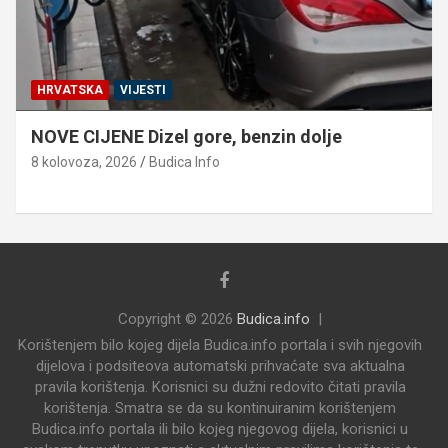
HRVATSKA
VIJESTI
NOVE CIJENE Dizel gore, benzin dolje
8 kolovoza, 2026
Budica Info
Copyright © 2026
Budica.info
Korištenjem bilo kojeg dijela Budica.info portala i svih njegovih
dijelova i podsiteova automatski prihvaćate sva aktualna
pravila korištenja. Korisnici su dužni redovito čitati pravila
korištenja. Smatra se da su kontinuiranim korištenjem
Budica.info portala ili bilo kojeg njegovog dijela, korisnici u