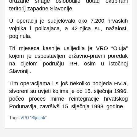
oružane snage oslobodile dotad okupirani
teritorij zapadne Slavonije.
U operaciji je sudjelovalo oko 7.200 hrvaskih
vojnika i policajaca, a 42-ojica su, nažalost,
poginula.
Tri mjeseca kasnije uslijedila je VRO “Oluja”
kojom je uspostavljen državno-pravni poredak
na cijelom području RH, osim u istočnoj
Slavoniji.
Tim operacijama i s još nekoliko pobjeda HV-a,
stvoreni su uvjeti kojima je od 15. siječnja 1996.
počeo proces mirne reintegracije hrvatskog
Podunavlja, završivši 15. siječnja 1998. godine.
Tags:
VRO ''Bljesak''