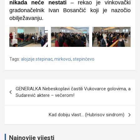
nikada neće nestati
– rekao je vinkovački
gradonačelnik Ivan Bosančić koji je nazočio
obilježavanju.
Tags:
alojzije stepinac
,
mirkovci
,
stepinčevo
Navigacija
GENERALKA Nebeskoplavi častili Vukovarce golovima, a
objava
Sudarević aktere – večerom!
Kad dobiju vlast… (Hubrisov sindrom)
Najnovije vijesti