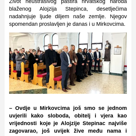
Život neustrašivog pastira hrvatskog naroda
blaženog Alojzija Stepinca, desetljećima
nadahnjuje ljude diljem naše zemlje. Njegov
spomendan proslavljen je danas i u Mirkovcima.
– Ovdje u Mirkovcima još smo se jednom
uvjerili kako sloboda, obitelj i vjera kao
vrijednosti koje je Alojzije Stepinac najviše
zagovarao, još uvijek žive među nama i