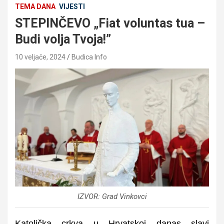
TEMA DANA
VIJESTI
STEPINČEVO „Fiat voluntas tua –
Budi volja Tvoja!”
10 veljače, 2024
Budica Info
IZVOR: Grad Vinkovci
Katolička crkva u Hrvatskoj danas slavi