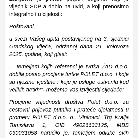
vijećnik SDP-a dobio na uvid, a koji prenosimo
integralno i u cijelosti:
Poštovani,
u svezi Vašeg upita postavljenog na 3. sjednici
Gradskog vijeća, održanoj dana 21. kolovoza
2025. godine, koji glasi:
– „temeljem kojih referenci je tvrtka ŽAD d.o.o.
dobila posao procjene tvrtke POLET d.o.o. i koje
su njezine vještine i koje je usluge ostvarila kod
velikih tvrtki?“- možemo Vas izvijestiti sljedeće:
Procjene vrijednosti društva Polet d.o.o. za
cestovni prijevoz putnika i prateće djelatnosti u
prometu POLET d.o.o. o., Vinkovci, Trg Kralja
Tomislava 1, OIB 49026633125, MBS
030031058 naručilo je, temeljem odluke svih