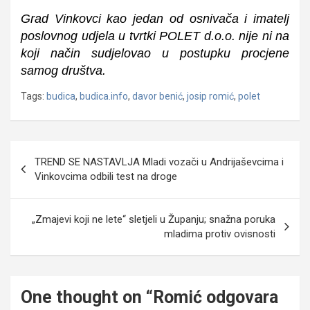
Grad Vinkovci kao jedan od osnivača i imatelj
poslovnog udjela u tvrtki POLET d.o.o. nije ni na
koji način sudjelovao u postupku procjene
samog društva.
Tags:
budica
,
budica.info
,
davor benić
,
josip romić
,
polet
Navigacija
TREND SE NASTAVLJA Mladi vozači u Andrijaševcima i
objava
Vinkovcima odbili test na droge
„Zmajevi koji ne lete“ sletjeli u Županju; snažna poruka
mladima protiv ovisnosti
One thought on “
Romić odgovara