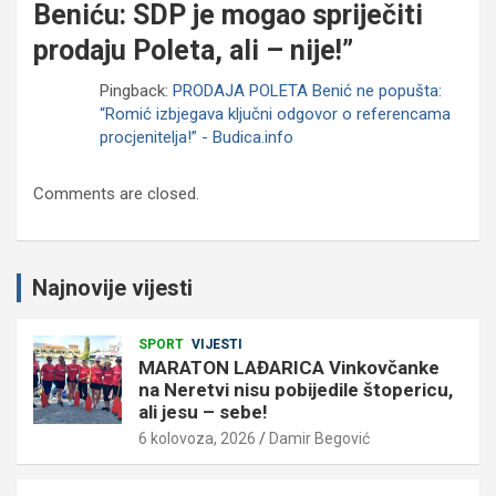
Beniću: SDP je mogao spriječiti
prodaju Poleta, ali – nije!
”
Pingback:
PRODAJA POLETA Benić ne popušta:
“Romić izbjegava ključni odgovor o referencama
procjenitelja!” - Budica.info
Comments are closed.
Najnovije vijesti
SPORT
VIJESTI
MARATON LAĐARICA Vinkovčanke
na Neretvi nisu pobijedile štopericu,
ali jesu – sebe!
6 kolovoza, 2026
Damir Begović