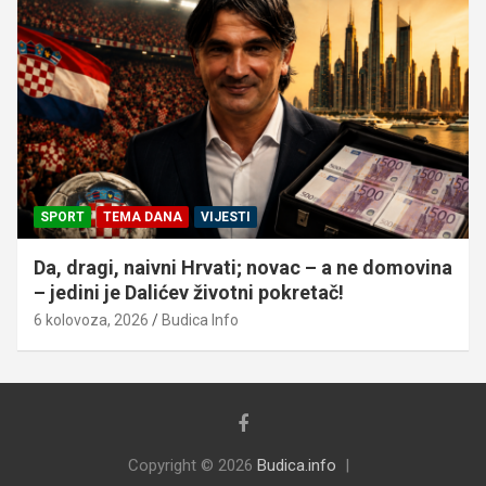
SPORT
TEMA DANA
VIJESTI
Da, dragi, naivni Hrvati; novac – a ne domovina
– jedini je Dalićev životni pokretač!
6 kolovoza, 2026
Budica Info
Copyright © 2026
Budica.info