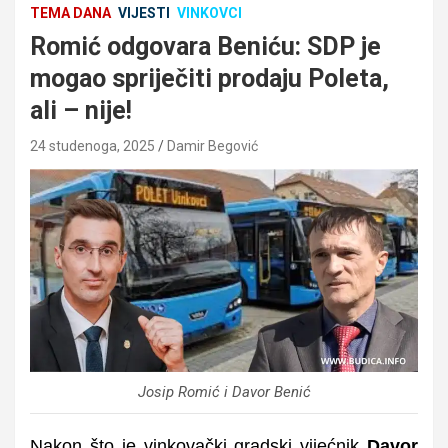
TEMA DANA
VIJESTI
VINKOVCI
Romić odgovara Beniću: SDP je
mogao spriječiti prodaju Poleta,
ali – nije!
24 studenoga, 2025
Damir Begović
Josip Romić i Davor Benić
Nakon što je vinkovački gradski vijećnik
Davor