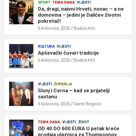
SPORT
TEMA DANA
VIJESTI
Da, dragi, naivni Hrvati; novac – a ne
domovina – jedini je Dalićev životni
pokretač!
6 kolovoza, 2026
Budica Info
KULTURA
VIJESTI
Apševački čuvari tradicije
6 kolovoza, 2026
Budica Info
VIJESTI
ŽUPANIJA
Slunj i Cerna – kad se prijatelji
sastanu
6 kolovoza, 2026
Damir Begović
TEMA DANA
VIJESTI
ŽIVOT
OD 40 DO 600 EURA U petak kreće
prodaja ulaznica za Thompsonov