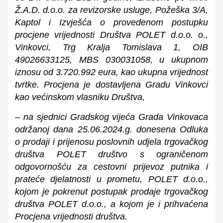
Ž.A.D. d.o.o. za revizorske usluge, Požeška 3/A,
Kaptol i Izvješća o provedenom postupku
procjene vrijednosti Društva POLET d.o.o. o.,
Vinkovci, Trg Kralja Tomislava 1, OIB
49026633125, MBS 030031058, u ukupnom
iznosu od 3.720.992 eura, kao ukupna vrijednost
tvrtke. Procjena je dostavljena Gradu Vinkovci
kao većinskom vlasniku Društva,
– na sjednici Gradskog vijeća Grada Vinkovaca
održanoj dana 25.06.2024.g. donesena Odluka
o prodaji i prijenosu poslovnih udjela trgovačkog
društva POLET društvo s ograničenom
odgovornošću za cestovni prijevoz putnika i
prateće djelatnosti u prometu, POLET d.o.o.,
kojom je pokrenut postupak prodaje trgovačkog
društva POLET d.o.o., a kojom je i prihvaćena
Procjena vrijednosti društva.