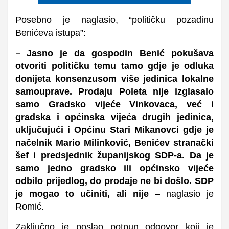
Posebno je naglasio, “političku pozadinu
Benićeva istupa”:
Jasno je da gospodin Benić pokušava
–
otvoriti političku temu tamo gdje je odluka
donijeta konsenzusom više jedinica lokalne
samouprave. Prodaju Poleta nije izglasalo
samo Gradsko vijeće Vinkovaca, već i
gradska i općinska vijeća drugih jedinica,
uključujući i Općinu Stari Mikanovci gdje je
načelnik Mario Milinković, Benićev stranački
šef i predsjednik županijskog SDP-a. Da je
samo jedno gradsko ili općinsko vijeće
odbilo prijedlog, do prodaje ne bi došlo. SDP
je mogao to učiniti, ali nije
– naglasio je
Romić.
Zaključno je poslao potpun odgovor koji je