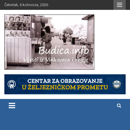
Skip
Četvrtak, 6 kolovoza, 2026
to
content
Vijesti iz Vinkovaca i regije
Budica.info