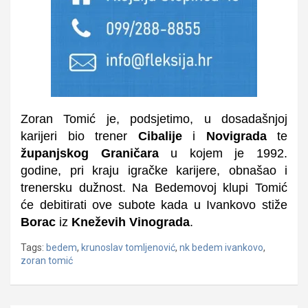
Zoran Tomić je, podsjetimo, u dosadašnjoj
karijeri bio trener
Cibalije
i
Novigrada
te
županjskog Graničara
u kojem je 1992.
godine, pri kraju igračke karijere, obnašao i
trenersku dužnost. Na Bedemovoj klupi Tomić
će debitirati ove subote kada u Ivankovo stiže
Borac
iz
Kneževih Vinograda
.
Tags:
bedem
,
krunoslav tomljenović
,
nk bedem ivankovo
,
zoran tomić