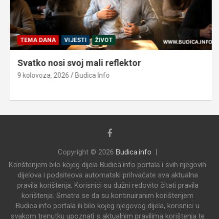
TEMA DANA
VIJESTI
ŽIVOT
Svatko nosi svoj mali reflektor
9 kolovoza, 2026
Budica Info
Copyright © 2026
Budica.info
Korištenjem bilo kojeg dijela Budica.info portala i svih njegovih
dijelova i podsiteova automatski prihvaćate sva aktualna
pravila korištenja. Korisnici su dužni redovito čitati pravila
korištenja. Smatra se da su kontinuiranim korištenjem
Budica.info portala ili bilo kojeg njegovog dijela, korisnici u
svakom trenutku upoznati s aktualnim pravilima korištenja te