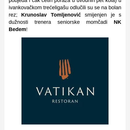
pobjeda i čak četiri poraza u uvodnih pet kola) u
ivankovačkom trećeligašu odlučili su se na bolan
rez;
Krunoslav Tomljenović
smijenjen je s
dužnosti trenera seniorske momčadi
NK
Bedem
!