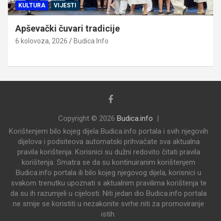
KULTURA
VIJESTI
Apševački čuvari tradicije
6 kolovoza, 2026
Budica Info
Copyright © 2026
Budica.info
Korištenjem bilo kojeg dijela Budica.info portala i svih njegovih
dijelova i podsiteova automatski prihvaćate sva aktualna
pravila korištenja. Korisnici su dužni redovito čitati pravila
korištenja. Smatra se da su kontinuiranim korištenjem
Budica.info portala ili bilo kojeg njegovog dijela, korisnici u
svakom trenutku upoznati s aktualnim pravilima korištenja te
da su ih razumjeli u cijelosti. Niti jedan dio Budica.info portala
ne smije se koristiti u nezakonite svrhe niti za promoviranje
istih.