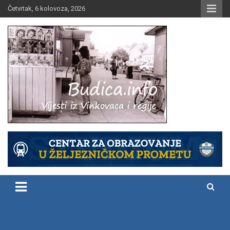
Skip
Četvrtak, 6 kolovoza, 2026
to
content
Vijesti iz Vinkovaca i regije
Budica.info