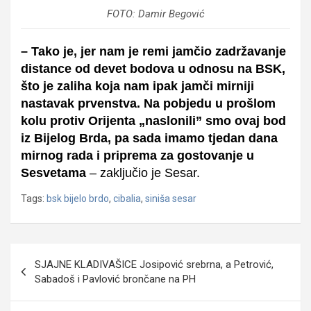
FOTO: Damir Begović
– Tako je, jer nam je remi jamčio zadržavanje
distance od devet bodova u odnosu na BSK,
što je zaliha koja nam ipak jamči mirniji
nastavak prvenstva. Na pobjedu u prošlom
kolu protiv Orijenta „naslonili” smo ovaj bod
iz Bijelog Brda, pa sada imamo tjedan dana
mirnog rada i priprema za gostovanje u
Sesvetama
– zaključio je Sesar.
Tags:
bsk bijelo brdo
,
cibalia
,
siniša sesar
Navigacija
SJAJNE KLADIVAŠICE Josipović srebrna, a Petrović,
objava
Sabadoš i Pavlović brončane na PH