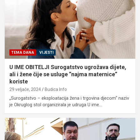
TEMA DANA
VIJESTI
U IME OBITELJI Surogatstvo ugrožava dijete,
ali i žene čije se usluge ”najma maternice”
koriste
29 veljače, 2024
Budica Info
„Surogatstvo – eksploatacija žena i trgovina djecom“ naziv
je Okruglog stol organizirala je udruga U ime…