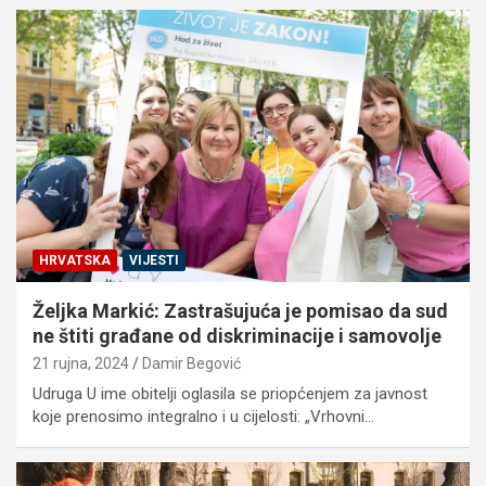
HRVATSKA
VIJESTI
Željka Markić: Zastrašujuća je pomisao da sud
ne štiti građane od diskriminacije i samovolje
21 rujna, 2024
Damir Begović
Udruga U ime obitelji oglasila se priopćenjem za javnost
koje prenosimo integralno i u cijelosti: „Vrhovni…