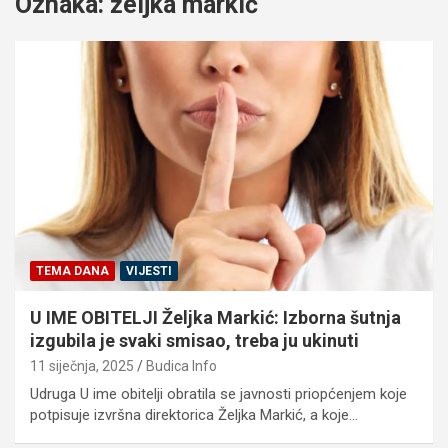
Oznaka:
željka markić
TEMA DANA
VIJESTI
U IME OBITELJI Željka Markić: Izborna šutnja
izgubila je svaki smisao, treba ju ukinuti
11 siječnja, 2025
Budica Info
Udruga U ime obitelji obratila se javnosti priopćenjem koje
potpisuje izvršna direktorica Željka Markić, a koje…